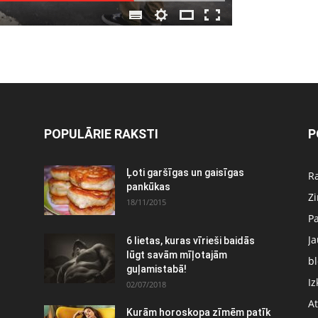
POPULĀRIE RAKSTI
P
Ļoti garšīgas un gaisīgas
Ra
pankūkas
Z
18/11/2015
P
J
6 lietas, kuras vīrieši baidās
:
lūgt savām mīļotajām
bl
guļamistabā!
Iz
02/07/2018
At
Kurām horoskopa zīmēm patīk