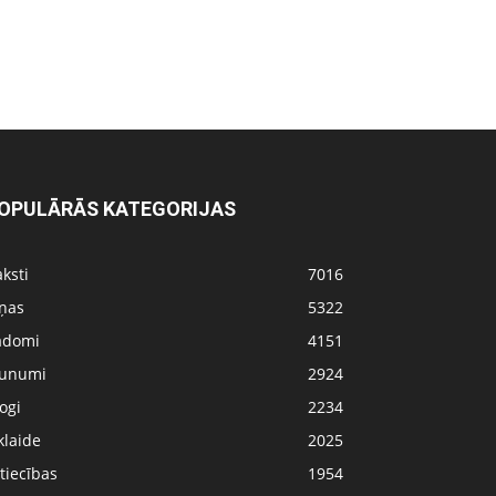
OPULĀRĀS KATEGORIJAS
ksti
7016
iņas
5322
adomi
4151
aunumi
2924
ogi
2234
klaide
2025
tiecības
1954