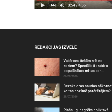
REDAKCIJAS IZVĒLE
Vai ērces tiešām krīt no
kokiem? Speciālisti skaidro
populārākos mītus par...
06/08/2026
Bezskaidras naudas nākotne
ko tas nozīmē patērētājiem?
28/07/2026
Plašs ugunsgrēks noliktavā