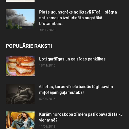
Plašs ugunsgrēks noliktavā Rīgā – slēgta
satiksme un izsludināta augstākā
bīstamības...
30/06/2026
POPULĀRIE RAKSTI
Ļoti garšīgas un gaisīgas pankūkas
18/11/2015
6 lietas, kuras vīrieši baidās lūgt savām
mīļotajām guļamistabā!
02/07/2018
Kurām horoskopa zīmēm patīk pavadīt laiku
vienatnē?
11/09/2019