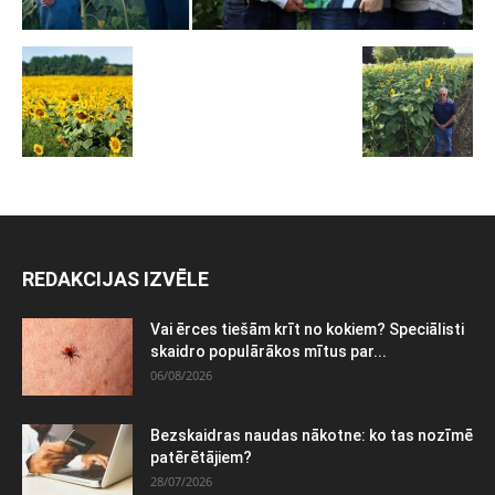
REDAKCIJAS IZVĒLE
Vai ērces tiešām krīt no kokiem? Speciālisti
skaidro populārākos mītus par...
06/08/2026
Bezskaidras naudas nākotne: ko tas nozīmē
patērētājiem?
28/07/2026