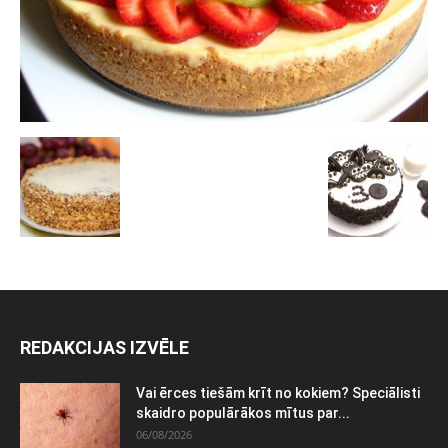
REDAKCIJAS IZVĒLE
Vai ērces tiešām krīt no kokiem? Speciālisti
skaidro populārākos mītus par...
06/08/2026