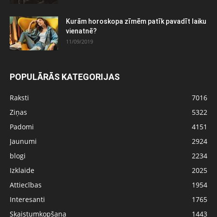
Kurām horoskopa zīmēm patīk pavadīt laiku
vienatnē?
11/09/2019
POPULĀRĀS KATEGORIJAS
Raksti
7016
Ziņas
5322
Padomi
4151
Jaunumi
2924
blogi
2234
Izklaide
2025
Attiecības
1954
Interesanti
1765
Skaistumkopšana
1443