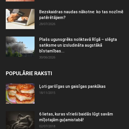
Bezskaidras naudas nākotne: ko tas nozīmē
patērētājiem?
28/07/2026
Plašs ugunsgrēks noliktavā Rīgā – slēgta
satiksme un izsludināta augstākā
bīstamības...
30/06/2026
POPULĀRIE RAKSTI
Ļoti garšīgas un gaisīgas pankūkas
18/11/2015
6 lietas, kuras vīrieši baidās lūgt savām
mīļotajām guļamistabā!
02/07/2018