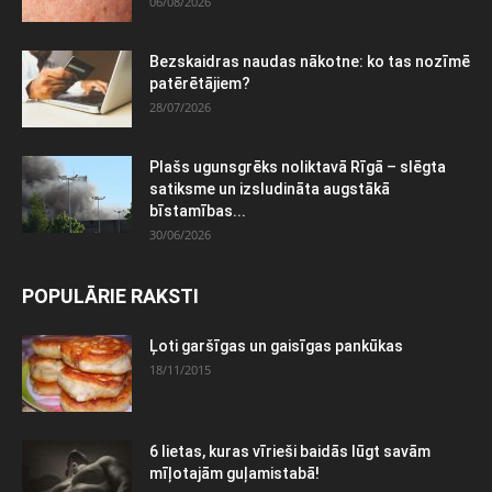
06/08/2026
Bezskaidras naudas nākotne: ko tas nozīmē
patērētājiem?
28/07/2026
Plašs ugunsgrēks noliktavā Rīgā – slēgta
satiksme un izsludināta augstākā
bīstamības...
30/06/2026
POPULĀRIE RAKSTI
Ļoti garšīgas un gaisīgas pankūkas
18/11/2015
6 lietas, kuras vīrieši baidās lūgt savām
mīļotajām guļamistabā!