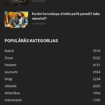
02/07/2018
Kurām horoskopa zīmēm patīk pavadīt laiku
vienatnē?
11/09/2019
POPULĀRĀS KATEGORIJAS
Raksti
7016
Ziņas
5322
Padomi
4151
Jaunumi
2924
blogi
2234
Izklaide
2025
Attiecības
1954
Interesanti
1765