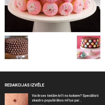
REDAKCIJAS IZVĒLE
Vai ērces tiešām krīt no kokiem? Speciālisti
skaidro populārākos mītus par...