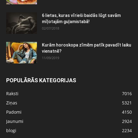
6 lietas, kuras vīrieši baidās lūgt savām
mīļotajām guļamistabā!
02/07/2018
Kurām horoskopa zīmēm patīk pavadīt laiku
vienatnē?
11/09/2019
POPULĀRĀS KATEGORIJAS
Raksti
7016
Ziņas
5321
Padomi
4150
Jaunumi
2924
blogi
2234