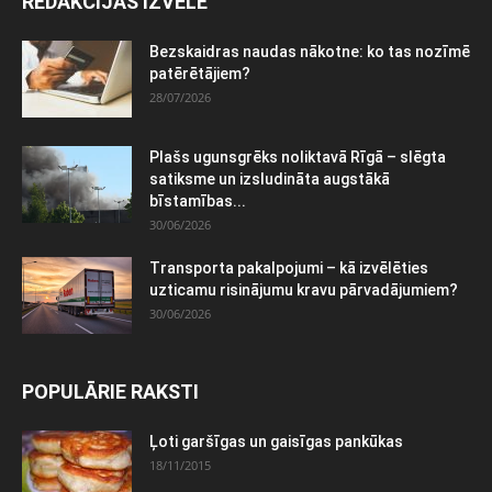
REDAKCIJAS IZVĒLE
Bezskaidras naudas nākotne: ko tas nozīmē
patērētājiem?
28/07/2026
Plašs ugunsgrēks noliktavā Rīgā – slēgta
satiksme un izsludināta augstākā
bīstamības...
30/06/2026
Transporta pakalpojumi – kā izvēlēties
uzticamu risinājumu kravu pārvadājumiem?
30/06/2026
POPULĀRIE RAKSTI
Ļoti garšīgas un gaisīgas pankūkas
18/11/2015