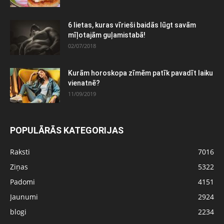
6 lietas, kuras vīrieši baidās lūgt savām
mīļotajām guļamistabā!
02/07/2018
Kurām horoskopa zīmēm patīk pavadīt laiku
vienatnē?
11/09/2019
POPULĀRĀS KATEGORIJAS
Raksti
7016
Ziņas
5322
Padomi
4151
Jaunumi
2924
blogi
2234