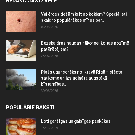
REDAKCIJAS IZVĒLE
Vai ērces tiešām krīt no kokiem? Speciālisti
skaidro populārākos mītus par...
06/08/2026
Bezskaidras naudas nākotne: ko tas nozīmē
patērētājiem?
28/07/2026
Plašs ugunsgrēks noliktavā Rīgā – slēgta
satiksme un izsludināta augstākā
bīstamības...
30/06/2026
POPULĀRIE RAKSTI
Ļoti garšīgas un gaisīgas pankūkas
18/11/2015