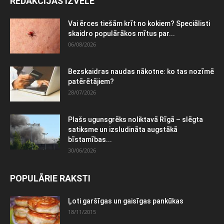
REDAKCIJAS IZVĒLE
Vai ērces tiešām krīt no kokiem? Speciālisti
skaidro populārākos mītus par...
06/08/2026
Bezskaidras naudas nākotne: ko tas nozīmē
patērētājiem?
28/07/2026
Plašs ugunsgrēks noliktavā Rīgā – slēgta
satiksme un izsludināta augstākā
bīstamības...
30/06/2026
POPULĀRIE RAKSTI
Ļoti garšīgas un gaisīgas pankūkas
18/11/2015