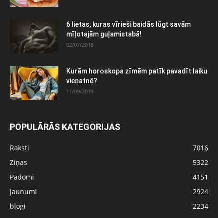
6 lietas, kuras vīrieši baidās lūgt savām
mīļotajām guļamistabā!
02/07/2018
Kurām horoskopa zīmēm patīk pavadīt laiku
vienatnē?
11/09/2019
POPULĀRĀS KATEGORIJAS
Raksti
7016
Ziņas
5322
Padomi
4151
Jaunumi
2924
blogi
2234