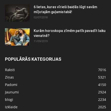
6 lietas, kuras vīrieši baidās lūgt savām
mīļotajām guļamistabā!
02/07/2018
Kurām horoskopa zīmēm patīk pavadīt laiku
vienatnē?
11/09/2019
POPULĀRĀS KATEGORIJAS
Raksti
7016
Ziņas
5321
Padomi
4150
Jaunumi
2924
blogi
2234
Izklaide
2025