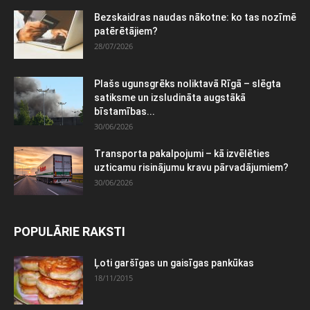
Bezskaidras naudas nākotne: ko tas nozīmē
patērētājiem?
28/07/2026
Plašs ugunsgrēks noliktavā Rīgā – slēgta
satiksme un izsludināta augstākā
bīstamības...
30/06/2026
Transporta pakalpojumi – kā izvēlēties
uzticamu risinājumu kravu pārvadājumiem?
30/06/2026
POPULĀRIE RAKSTI
Ļoti garšīgas un gaisīgas pankūkas
18/11/2015