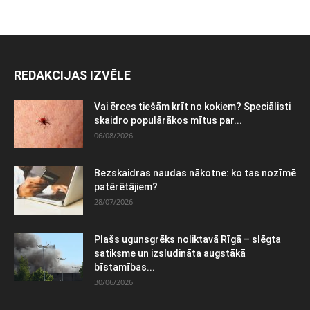
REDAKCIJAS IZVĒLE
Vai ērces tiešām krīt no kokiem? Speciālisti
skaidro populārākos mītus par...
06/08/2026
Bezskaidras naudas nākotne: ko tas nozīmē
patērētājiem?
28/07/2026
Plašs ugunsgrēks noliktavā Rīgā – slēgta
satiksme un izsludināta augstākā
bīstamības...
30/06/2026