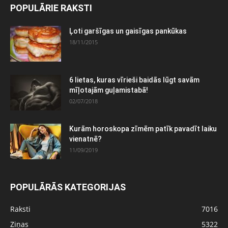
POPULĀRIE RAKSTI
Ļoti garšīgas un gaisīgas pankūkas
18/11/2015
6 lietas, kuras vīrieši baidās lūgt savām
mīļotajām guļamistabā!
02/07/2018
Kurām horoskopa zīmēm patīk pavadīt laiku
vienatnē?
11/09/2019
POPULĀRĀS KATEGORIJAS
Raksti
7016
Ziņas
5322