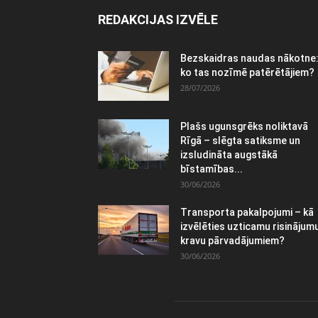
REDAKCIJAS IZVĒLE
Bezskaidras naudas nākotne
ko tas nozīmē patērētājiem?
28/07/2026
Plašs ugunsgrēks noliktavā
Rīgā – slēgta satiksme un
izsludināta augstākā
bīstamības...
30/06/2026
Transporta pakalpojumi – kā
izvēlēties uzticamu risinājum
kravu pārvadājumiem?
30/06/2026