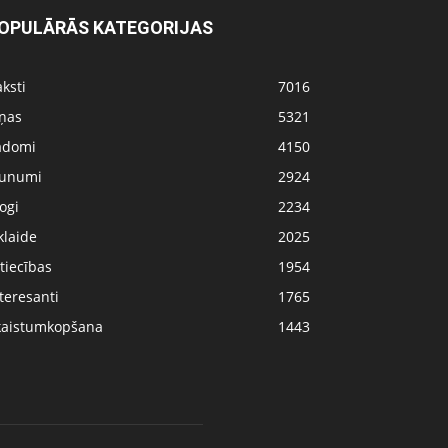
OPULĀRĀS KATEGORIJAS
ksti
7016
iņas
5321
adomi
4150
aunumi
2924
ogi
2234
klaide
2025
tiecības
1954
teresanti
1765
kaistumkopšana
1443