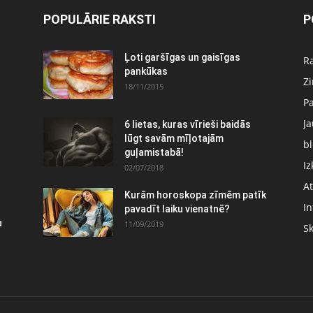
POPULĀRIE RAKSTI
P
:
Ļoti garšīgas un gaisīgas
Ra
pankūkas
Z
18/11/2015
P
J
6 lietas, kuras vīrieši baidās
lūgt savām mīļotajām
bl
guļamistabā!
Iz
02/07/2018
At
Kurām horoskopa zīmēm patīk
In
pavadīt laiku vienatnē?
u
11/09/2019
S