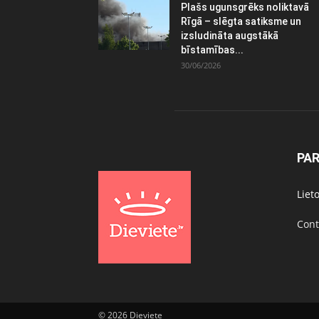
Plašs ugunsgrēks noliktavā
Rīgā – slēgta satiksme un
izsludināta augstākā
bīstamības...
30/06/2026
PA
Liet
Cont
© 2026 Dieviete