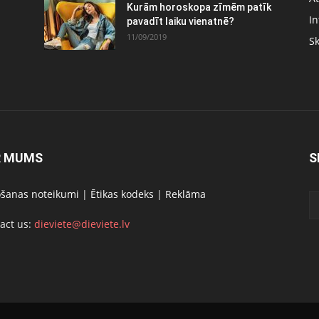
Kurām horoskopa zīmēm patīk
In
pavadīt laiku vienatnē?
11/09/2019
S
R MUMS
S
ošanas noteikumi
|
Ētikas kodeks
|
Reklāma
act us:
dieviete@dieviete.lv