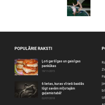
POPULĀRIE RAKSTI
P
Ļoti garšīgas un gaisīgas
Ra
pankūkas
Z
18/11/2015
P
J
6 lietas, kuras vīrieši baidās
:
lūgt savām mīļotajām
bl
guļamistabā!
Iz
02/07/2018
At