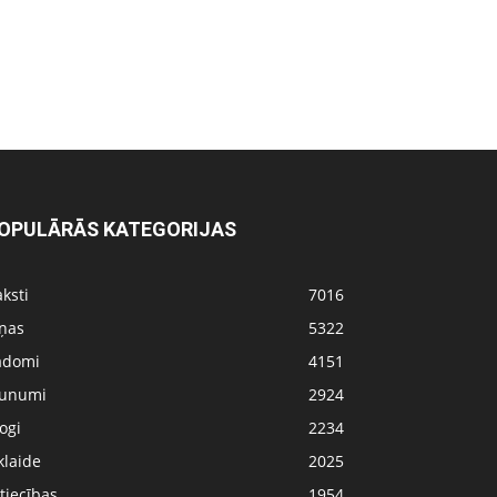
OPULĀRĀS KATEGORIJAS
ksti
7016
iņas
5322
adomi
4151
aunumi
2924
ogi
2234
klaide
2025
tiecības
1954