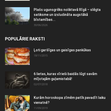
Plašs ugunsgrēks noliktavā Rīgā – slēgta
satiksme un izsludināta augstākā
bīstamības...
30/06/2026
POPULĀRIE RAKSTI
Ļoti garšīgas un gaisīgas pankūkas
18/11/2015
6 lietas, kuras vīrieši baidās lūgt savām
mīļotajām guļamistabā!
02/07/2018
Kurām horoskopa zīmēm patīk pavadīt laiku
vienatnē?
11/09/2019