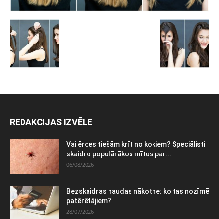
REDAKCIJAS IZVĒLE
Vai ērces tiešām krīt no kokiem? Speciālisti
skaidro populārākos mītus par...
06/08/2026
Bezskaidras naudas nākotne: ko tas nozīmē
patērētājiem?
28/07/2026