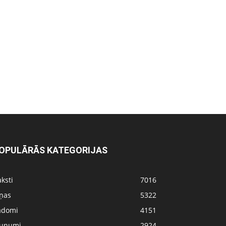
OPULĀRĀS KATEGORIJAS
ksti
7016
iņas
5322
adomi
4151
aunumi
2924