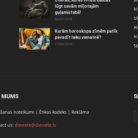
6 lietas, kuras vīrieši baidās
:
lūgt savām mīļotajām
bl
guļamistabā!
Iz
02/07/2018
At
Kurām horoskopa zīmēm patīk
In
pavadīt laiku vienatnē?
11/09/2019
S
R MUMS
S
ošanas noteikumi
|
Ētikas kodeks
|
Reklāma
act us:
dieviete@dieviete.lv