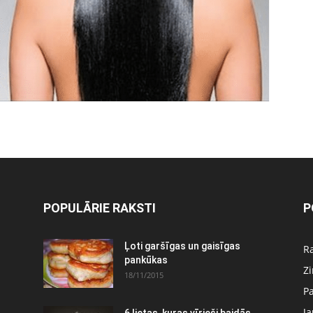
POPULĀRIE RAKSTI
P
Ļoti garšīgas un gaisīgas
Ra
pankūkas
Z
18/11/2015
P
J