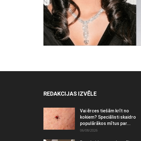
REDAKCIJAS IZVĒLE
Vai ērces tiešām krīt no
kokiem? Speciālisti skaidro
populārākos mītus par...
06/08/2026