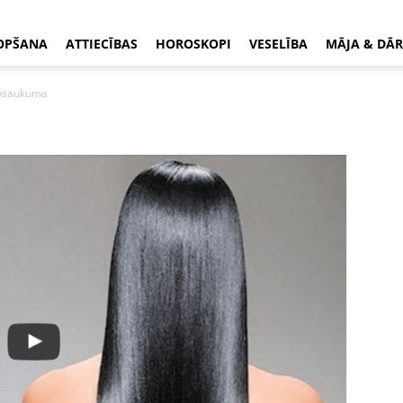
OPŠANA
ATTIECĪBAS
HOROSKOPI
VESELĪBA
MĀJA & DĀR
osaukuma