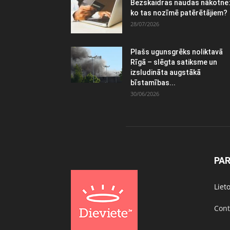
Bezskaidras naudas nākotne
ko tas nozīmē patērētājiem?
28/07/2026
Plašs ugunsgrēks noliktavā
Rīgā – slēgta satiksme un
izsludināta augstākā
bīstamības...
30/06/2026
PA
Liet
Cont