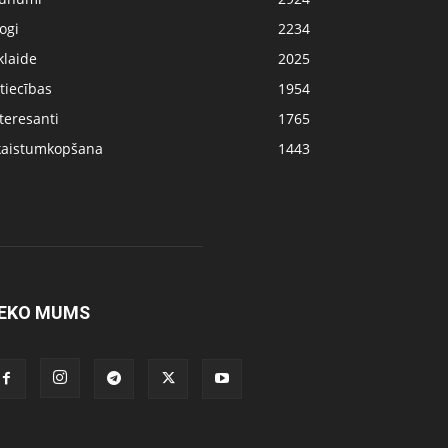
ogi
2234
klaide
2025
tiecības
1954
teresanti
1765
kaistumkopšana
1443
EKO MUMS