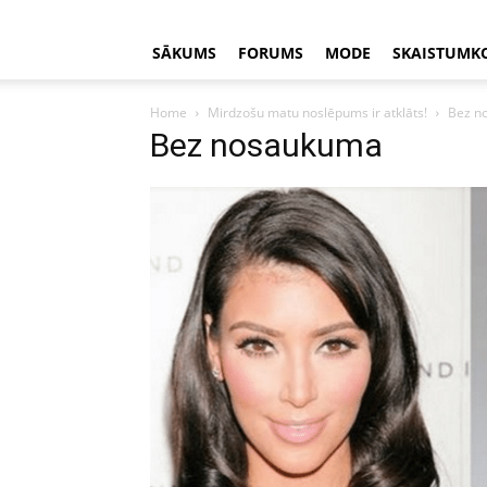
SĀKUMS
FORUMS
MODE
SKAISTUMK
Home
Mirdzošu matu noslēpums ir atklāts!
Bez n
Bez nosaukuma