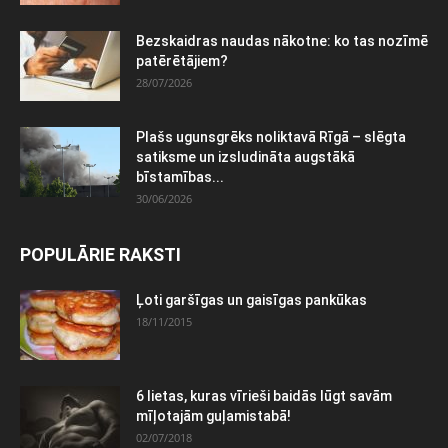
Bezskaidras naudas nākotne: ko tas nozīmē
patērētājiem?
28/07/2026
Plašs ugunsgrēks noliktavā Rīgā – slēgta
satiksme un izsludināta augstākā
bīstamības...
30/06/2026
POPULĀRIE RAKSTI
Ļoti garšīgas un gaisīgas pankūkas
18/11/2015
6 lietas, kuras vīrieši baidās lūgt savām
mīļotajām guļamistabā!
02/07/2018