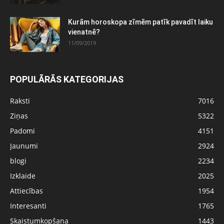
Kurām horoskopa zīmēm patīk pavadīt laiku
vienatnē?
11/09/2019
POPULĀRĀS KATEGORIJAS
Raksti
7016
Ziņas
5322
Padomi
4151
Jaunumi
2924
blogi
2234
Izklaide
2025
Attiecības
1954
Interesanti
1765
Skaistumkopšana
1443