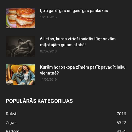
Ļoti garšīgas un gaisīgas pankūkas
18/11/2015
6 lietas, kuras vīrieši baidās lūgt savām
mīļotajām guļamistabā!
02/07/2018
Kurām horoskopa zīmēm patīk pavadīt laiku
vienatnē?
11/09/2019
POPULĀRĀS KATEGORIJAS
Raksti
7016
Ziņas
5322
Padomi
4151