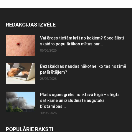
REDAKCIJAS IZVĒLE
Vai ērces tiešām krīt no kokiem? Speciālisti
skaidro populārākos mītus par...
06/08/2026
Bezskaidras naudas nākotne: ko tas nozīmē
patērētājiem?
28/07/2026
Plašs ugunsgrēks noliktavā Rīgā – slēgta
satiksme un izsludināta augstākā
bīstamības...
30/06/2026
POPULĀRIE RAKSTI