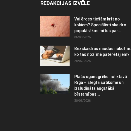
REDAKCIJAS IZVĒLE
Vai ērces tiešām krīt no
kokiem? Speciālisti skaidro
populārākos mītus par...
06/08/2026
Bezskaidras naudas nākotne
ko tas nozīmē patērētājiem?
28/07/2026
Plašs ugunsgrēks noliktavā
Rīgā – slēgta satiksme un
izsludināta augstākā
bīstamības...
30/06/2026