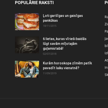
POPULĀRIE RAKSTI
P
Ļoti garšīgas un gaisīgas
Ra
pankūkas
Z
18/11/2015
P
J
6 lietas, kuras vīrieši baidās
:
lūgt savām mīļotajām
bl
guļamistabā!
Iz
02/07/2018
At
Kurām horoskopa zīmēm patīk
In
pavadīt laiku vienatnē?
11/09/2019
S