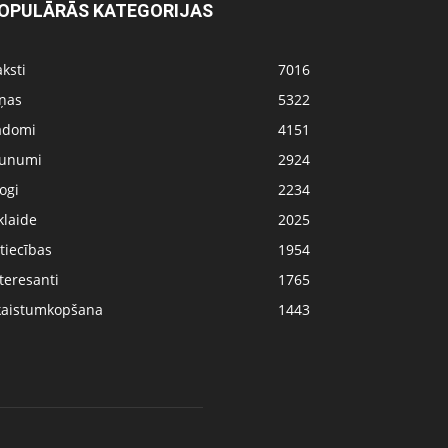
OPULĀRĀS KATEGORIJAS
ksti
7016
iņas
5322
adomi
4151
aunumi
2924
ogi
2234
klaide
2025
tiecības
1954
teresanti
1765
kaistumkopšana
1443