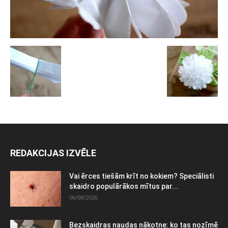
REDAKCIJAS IZVĒLE
Vai ērces tiešām krīt no kokiem? Speciālisti
skaidro populārākos mītus par...
06/08/2026
Bezskaidras naudas nākotne: ko tas nozīmē