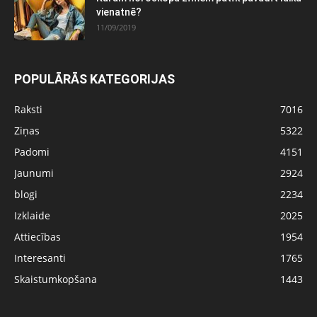
vienatnē?
11/09/2019
POPULĀRĀS KATEGORIJAS
Raksti
7016
Ziņas
5322
Padomi
4151
Jaunumi
2924
blogi
2234
Izklaide
2025
Attiecības
1954
Interesanti
1765
Skaistumkopšana
1443