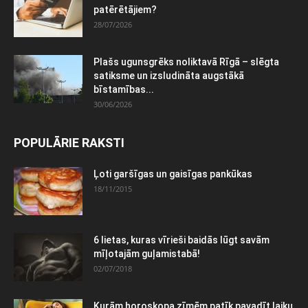
patērētājiem?
28/07/2026
Plašs ugunsgrēks noliktavā Rīgā – slēgta
satiksme un izsludināta augstākā
bīstamības...
30/06/2026
POPULĀRIE RAKSTI
Ļoti garšīgas un gaisīgas pankūkas
18/11/2015
6 lietas, kuras vīrieši baidās lūgt savām
mīļotajām guļamistabā!
02/07/2018
Kurām horoskopa zīmēm patīk pavadīt laiku