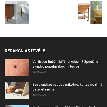
REDAKCIJAS IZVĒLE
Vai ērces tiešām krīt no kokiem? Speciālisti
skaidro populārākos mītus par...
06/08/2026
Bezskaidras naudas nākotne: ko tas nozīmē
patērētājiem?
28/07/2026