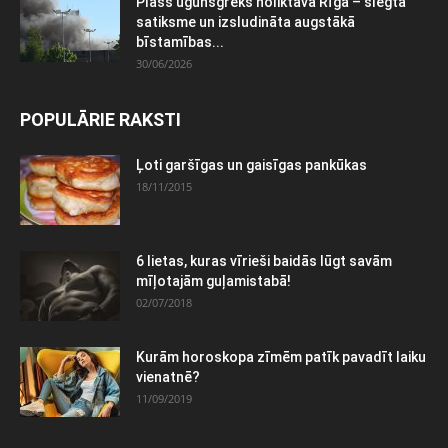
Plašs ugunsgrēks noliktavā Rīgā – slēgta
satiksme un izsludināta augstākā
bīstamības...
30/06/2026
POPULĀRIE RAKSTI
Ļoti garšīgas un gaisīgas pankūkas
18/11/2015
6 lietas, kuras vīrieši baidās lūgt savām
mīļotajām guļamistabā!
02/07/2018
Kurām horoskopa zīmēm patīk pavadīt laiku
vienatnē?
11/09/2019