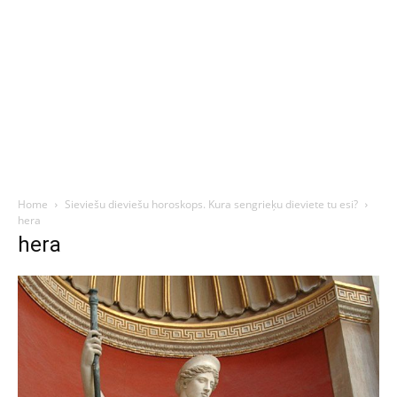
Home
Sieviešu dieviešu horoskops. Kura sengrieķu dieviete tu esi?
hera
hera