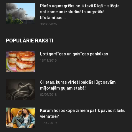
Plašs ugunsgrēks noliktavā Rīgā – slēgta
satiksme un izsludināta augstākā
bīstamības...
30/06/2026
POPULĀRIE RAKSTI
Ļoti garšīgas un gaisīgas pankūkas
18/11/2015
6 lietas, kuras vīrieši baidās lūgt savām
mīļotajām guļamistabā!
02/07/2018
Kurām horoskopa zīmēm patīk pavadīt laiku
vienatnē?
11/09/2019