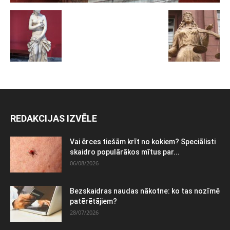
REDAKCIJAS IZVĒLE
Vai ērces tiešām krīt no kokiem? Speciālisti
skaidro populārākos mītus par...
06/08/2026
Bezskaidras naudas nākotne: ko tas nozīmē
patērētājiem?
28/07/2026