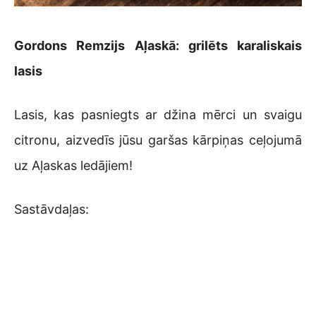
Gordons Remzijs Aļaskā: grilēts karaliskais
lasis
Lasis, kas pasniegts ar džina mērci un svaigu
citronu, aizvedīs jūsu garšas kārpiņas ceļojumā
uz Aļaskas ledājiem!
Sastāvdaļas: