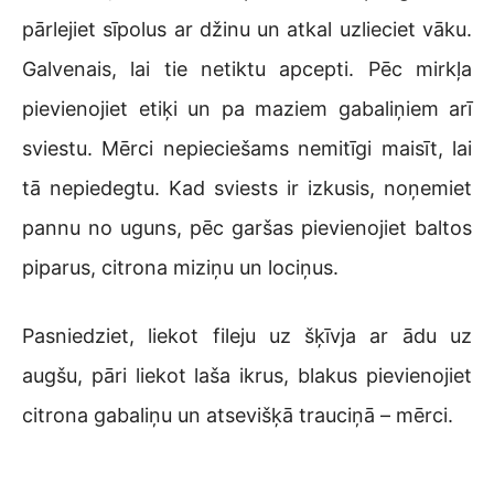
pārlejiet sīpolus ar džinu un atkal uzlieciet vāku.
Galvenais, lai tie netiktu apcepti. Pēc mirkļa
pievienojiet etiķi un pa maziem gabaliņiem arī
sviestu. Mērci nepieciešams nemitīgi maisīt, lai
tā nepiedegtu. Kad sviests ir izkusis, noņemiet
pannu no uguns, pēc garšas pievienojiet baltos
piparus, citrona miziņu un lociņus.
Pasniedziet, liekot fileju uz šķīvja ar ādu uz
augšu, pāri liekot laša ikrus, blakus pievienojiet
citrona gabaliņu un atsevišķā trauciņā – mērci.