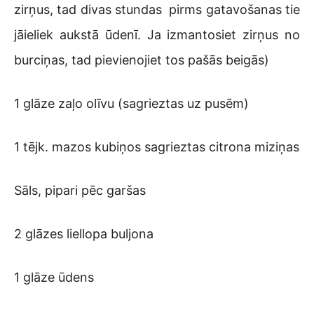
zirņus, tad divas stundas pirms gatavošanas tie
jāieliek aukstā ūdenī. Ja izmantosiet zirņus no
burciņas, tad pievienojiet tos pašās beigās)
1 glāze zaļo olīvu (sagrieztas uz pusēm)
1 tējk. mazos kubiņos sagrieztas citrona miziņas
Sāls, pipari pēc garšas
2 glāzes liellopa buljona
1 glāze ūdens