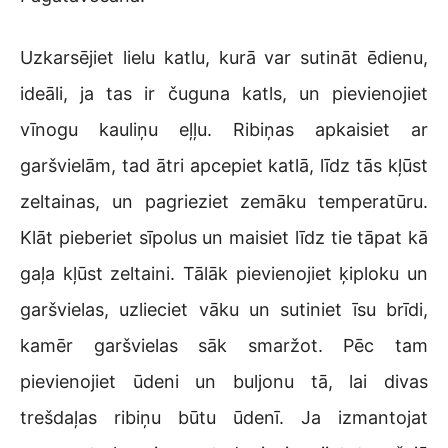
Uzkarsējiet lielu katlu, kurā var sutināt ēdienu,
ideāli, ja tas ir čuguna katls, un pievienojiet
vīnogu kauliņu eļļu. Ribiņas apkaisiet ar
garšvielām, tad ātri apcepiet katlā, līdz tās kļūst
zeltainas, un pagrieziet zemāku temperatūru.
Klāt pieberiet sīpolus un maisiet līdz tie tāpat kā
gaļa kļūst zeltaini. Tālāk pievienojiet ķiploku un
garšvielas, uzlieciet vāku un sutiniet īsu brīdi,
kamēr garšvielas sāk smaržot. Pēc tam
pievienojiet ūdeni un buljonu tā, lai divas
trešdaļas ribiņu būtu ūdenī. Ja izmantojat