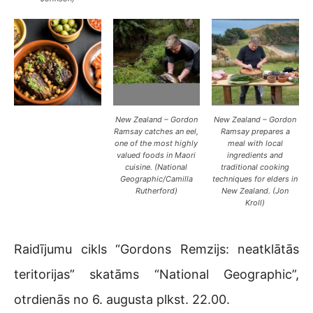
New Zealand – Gordon
New Zealand – Gordon
Ramsay catches an eel,
Ramsay prepares a
one of the most highly
meal with local
valued foods in Maori
ingredients and
cuisine. (National
traditional cooking
Geographic/Camilla
techniques for elders in
Rutherford)
New Zealand. (Jon
Kroll)
Raidījumu cikls “Gordons Remzijs: neatklātās
teritorijas” skatāms “National Geographic”,
otrdienās no 6. augusta plkst. 22.00.