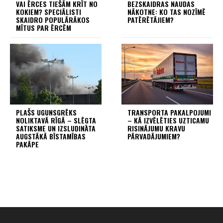
VAI ĒRCES TIEŠĀM KRĪT NO
BEZSKAIDRAS NAUDAS
KOKIEM? SPECIĀLISTI
NĀKOTNE: KO TAS NOZĪMĒ
SKAIDRO POPULĀRĀKOS
PATĒRĒTĀJIEM?
MĪTUS PAR ĒRCĒM
PLAŠS UGUNSGRĒKS
TRANSPORTA PAKALPOJUMI
NOLIKTAVĀ RĪGĀ – SLĒGTA
– KĀ IZVĒLĒTIES UZTICAMU
SATIKSME UN IZSLUDINĀTA
RISINĀJUMU KRAVU
AUGSTĀKĀ BĪSTAMĪBAS
PĀRVADĀJUMIEM?
PAKĀPE