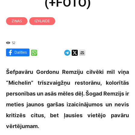
(+FOTO)
ZIŅAS
IZKLAIDE
52
Dalīties
Šefpavāru Gordonu Remziju cilvēki mīl viņa
“Michelin” trīszvaigžņu restorānu, kolorītās
personības un asās mēles dēļ. Šogad Remzijs ir
meties jaunos garšas izaicinājumos un nevis
kritizēs citus, bet ļausies vietējo pavāru
vērtējumam.