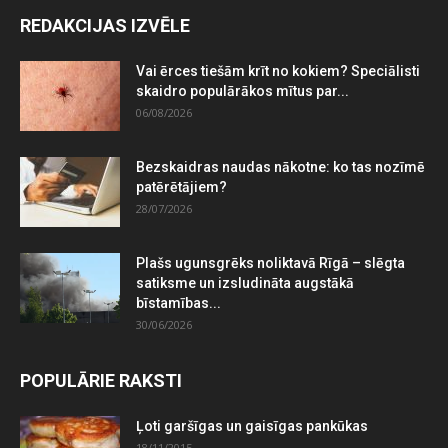
REDAKCIJAS IZVĒLE
Vai ērces tiešām krīt no kokiem? Speciālisti
skaidro populārākos mītus par...
06/08/2026
Bezskaidras naudas nākotne: ko tas nozīmē
patērētājiem?
28/07/2026
Plašs ugunsgrēks noliktavā Rīgā – slēgta
satiksme un izsludināta augstākā
bīstamības...
30/06/2026
POPULĀRIE RAKSTI
Ļoti garšīgas un gaisīgas pankūkas
18/11/2015