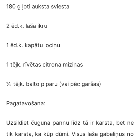
180 g ļoti auksta sviesta
2 ēd.k. laša ikru
1 ēd.k. kapātu lociņu
1 tējk. rīvētas citrona miziņas
½ tējk. balto piparu (vai pēc garšas)
Pagatavošana:
Uzsildiet čuguna pannu līdz tā ir karsta, bet ne
tik karsta, ka kūp dūmi. Visus laša gabaliņus no