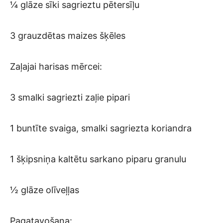
¼ glāze sīki sagrieztu pētersīļu
3 grauzdētas maizes šķēles
Zaļajai harisas mērcei:
3 smalki sagriezti zaļie pipari
1 buntīte svaiga, smalki sagriezta koriandra
1 šķipsniņa kaltētu sarkano piparu granulu
½ glāze olīveļļas
Pagatavošana: