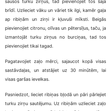
sausos turku zirņus, tad pievienojiet tos šajā
brīdī. Uzlieciet vāku un vāriet tik ilgi, kamēr gaļa
ap ribiņām un zirņi ir kļuvuši mīksti. Beigās
pievienojiet citronu, olīvas un pētersīļus, taču, ja
izmantojāt turku zirņus no burciņas, tad tos
pievienojiet tikai tagad.
Pagatavojiet zaļo mērci, sajaucot kopā visas
sastāvdaļas, un atstājiet uz 30 minūtēm, lai
visas garšas ievelkas.
Pasniedzot, lieciet ribiņas bļodā un pāri pārlejiet
turku zirņu sautējumu. Uz ribiņām uzlieciet zaļo