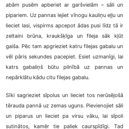
abām pusēm apberiet ar garšvielām – sāli un
pipariem. Uz pannas lejiet vīnogu kauliņu eļļu un
lieciet lasi, vispirms apcepot ādas pusi līdz tā ir
zeltaini brūna, kraukšķīga un fileja sāk kļūt
gaiša. Pēc tam apgrieziet katru filejas gabalu un
vēl pāris sekundes pacepiet. Esiet uzmanīgi, lai
katrs gabaliņš būtu pilnībā uz pannas un
nepārklātu kādu citu filejas gabalu.
Sīki sagrieziet sīpolus un lieciet tos nerūsējošā
tērauda pannā uz zemas uguns. Pievienojiet sāli
un piparus un lieciet pa virsu vāku, lai sīpoli
sutinātos, kamēr tie paliek caurspīdīgi. Tad