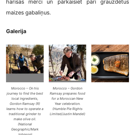
harisas mērci un pārkaisiet pāri grauzdētus
maizes gabaliņus.
Galerija
Morocco – On his
Morocco – Gordon
journey to find the best
Ramsay prepares food
local ingredients,
for a Moroccan New
Gordon Ramsay (R)
Year celebration.
learns how to operate a
(Humble Pie Rights
traditional grinder to
Limited/Justin Mandel)
make olive oil.
(National
Geographic/Mark
Johnson)