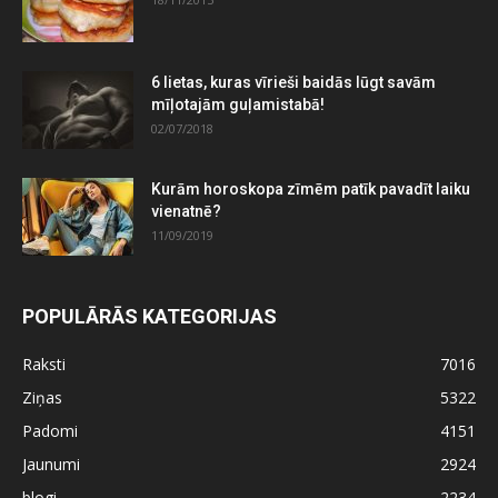
6 lietas, kuras vīrieši baidās lūgt savām
mīļotajām guļamistabā!
02/07/2018
Kurām horoskopa zīmēm patīk pavadīt laiku
vienatnē?
11/09/2019
POPULĀRĀS KATEGORIJAS
Raksti
7016
Ziņas
5322
Padomi
4151
Jaunumi
2924
blogi
2234