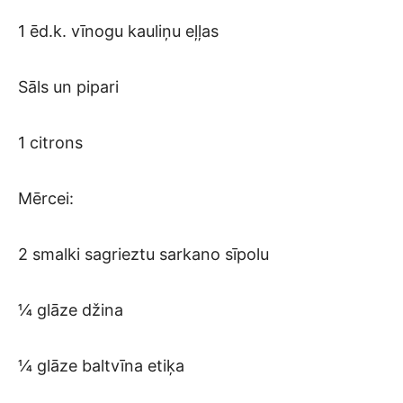
1 ēd.k. vīnogu kauliņu eļļas
Sāls un pipari
1 citrons
Mērcei:
2 smalki sagrieztu sarkano sīpolu
¼ glāze džina
¼ glāze baltvīna etiķa