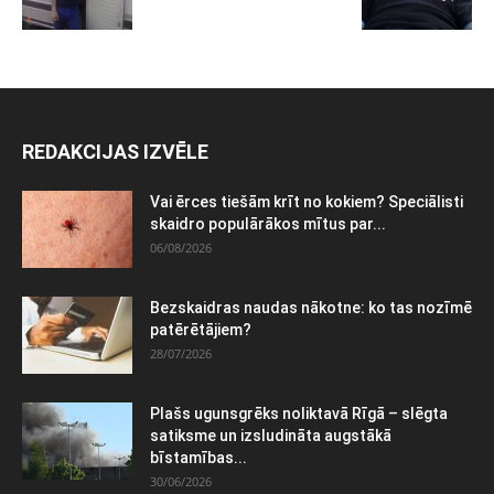
REDAKCIJAS IZVĒLE
Vai ērces tiešām krīt no kokiem? Speciālisti
skaidro populārākos mītus par...
06/08/2026
Bezskaidras naudas nākotne: ko tas nozīmē
patērētājiem?
28/07/2026
Plašs ugunsgrēks noliktavā Rīgā – slēgta
satiksme un izsludināta augstākā
bīstamības...
30/06/2026