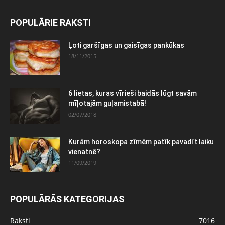
POPULĀRIE RAKSTI
Ļoti garšīgas un gaisīgas pankūkas
18/11/2015
6 lietas, kuras vīrieši baidās lūgt savām
mīļotajām guļamistabā!
02/07/2018
Kurām horoskopa zīmēm patīk pavadīt laiku
vienatnē?
11/09/2019
POPULĀRĀS KATEGORIJAS
Raksti
7016