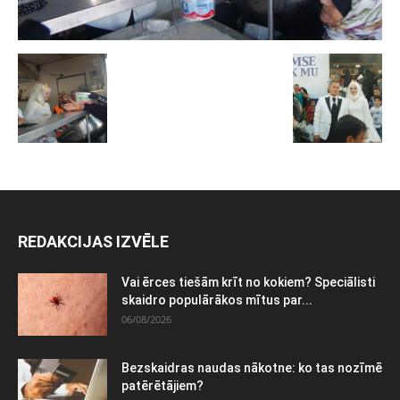
REDAKCIJAS IZVĒLE
Vai ērces tiešām krīt no kokiem? Speciālisti
skaidro populārākos mītus par...
06/08/2026
Bezskaidras naudas nākotne: ko tas nozīmē
patērētājiem?