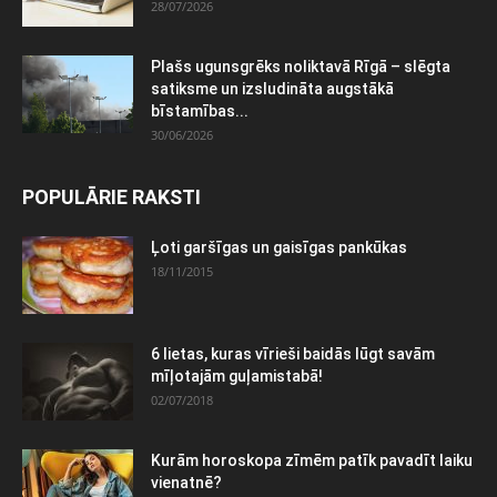
28/07/2026
Plašs ugunsgrēks noliktavā Rīgā – slēgta
satiksme un izsludināta augstākā
bīstamības...
30/06/2026
POPULĀRIE RAKSTI
Ļoti garšīgas un gaisīgas pankūkas
18/11/2015
6 lietas, kuras vīrieši baidās lūgt savām
mīļotajām guļamistabā!
02/07/2018
Kurām horoskopa zīmēm patīk pavadīt laiku
vienatnē?