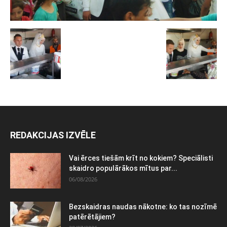
REDAKCIJAS IZVĒLE
Vai ērces tiešām krīt no kokiem? Speciālisti
skaidro populārākos mītus par...
06/08/2026
Bezskaidras naudas nākotne: ko tas nozīmē
patērētājiem?