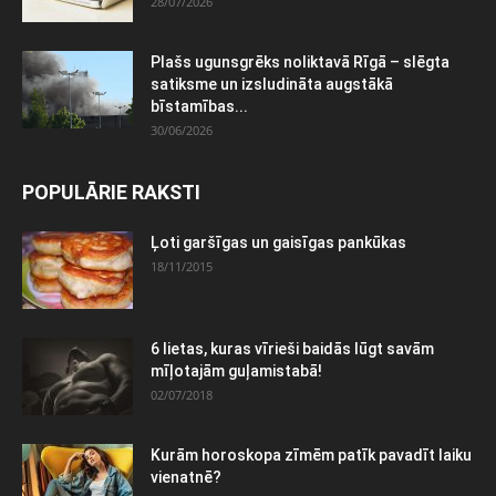
28/07/2026
Plašs ugunsgrēks noliktavā Rīgā – slēgta
satiksme un izsludināta augstākā
bīstamības...
30/06/2026
POPULĀRIE RAKSTI
Ļoti garšīgas un gaisīgas pankūkas
18/11/2015
6 lietas, kuras vīrieši baidās lūgt savām
mīļotajām guļamistabā!
02/07/2018
Kurām horoskopa zīmēm patīk pavadīt laiku
vienatnē?