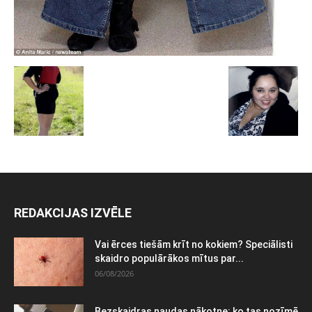
REDAKCIJAS IZVĒLE
Vai ērces tiešām krīt no kokiem? Speciālisti
skaidro populārākos mītus par...
06/08/2026
Bezskaidras naudas nākotne: ko tas nozīmē