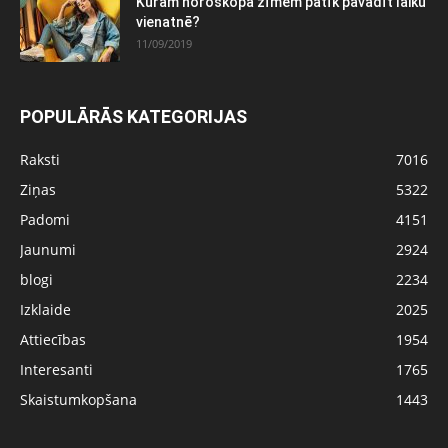
Kurām horoskopa zīmēm patīk pavadīt laiku
vienatnē?
11/09/2019
POPULĀRĀS KATEGORIJAS
Raksti
7016
Ziņas
5322
Padomi
4151
Jaunumi
2924
blogi
2234
Izklaide
2025
Attiecības
1954
Interesanti
1765
Skaistumkopšana
1443