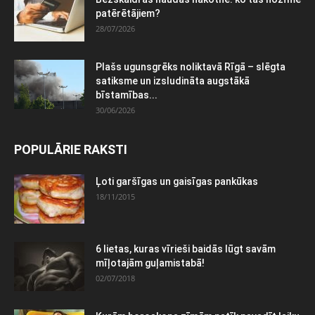
patērētājiem?
28/07/2026
Plašs ugunsgrēks noliktavā Rīgā – slēgta
satiksme un izsludināta augstākā
bīstamības...
30/06/2026
POPULĀRIE RAKSTI
Ļoti garšīgas un gaisīgas pankūkas
18/11/2015
6 lietas, kuras vīrieši baidās lūgt savām
mīļotajām guļamistabā!
02/07/2018