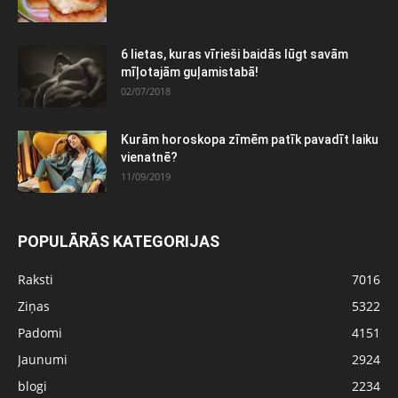
6 lietas, kuras vīrieši baidās lūgt savām
mīļotajām guļamistabā!
02/07/2018
Kurām horoskopa zīmēm patīk pavadīt laiku
vienatnē?
11/09/2019
POPULĀRĀS KATEGORIJAS
Raksti
7016
Ziņas
5322
Padomi
4151
Jaunumi
2924
blogi
2234