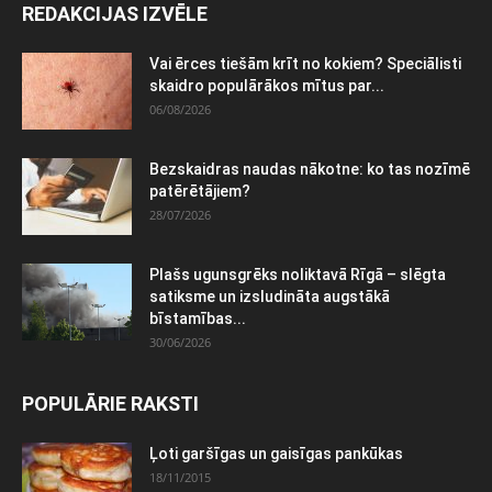
REDAKCIJAS IZVĒLE
Vai ērces tiešām krīt no kokiem? Speciālisti
skaidro populārākos mītus par...
06/08/2026
Bezskaidras naudas nākotne: ko tas nozīmē
patērētājiem?
28/07/2026
Plašs ugunsgrēks noliktavā Rīgā – slēgta
satiksme un izsludināta augstākā
bīstamības...
30/06/2026
POPULĀRIE RAKSTI
Ļoti garšīgas un gaisīgas pankūkas
18/11/2015