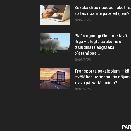
Bezskaidras naudas nākotne
ko tas nozīmē patērētājiem?
28/07/2026
Plašs ugunsgrēks noliktavā
Rīgā – slēgta satiksme un
izsludināta augstākā
bīstamības...
30/06/2026
Transporta pakalpojumi – kā
izvēlēties uzticamu risinājum
kravu pārvadājumiem?
30/06/2026
PA