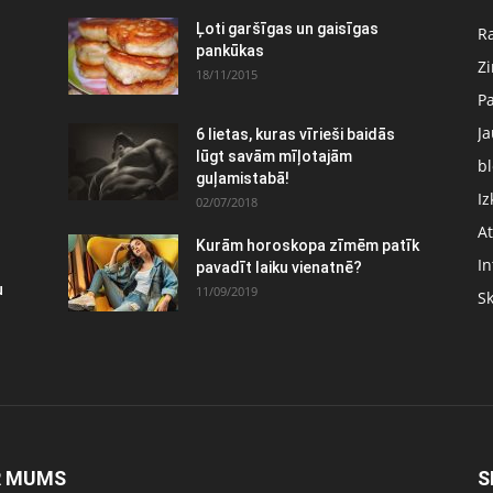
:
Ļoti garšīgas un gaisīgas
Ra
pankūkas
Z
18/11/2015
P
J
6 lietas, kuras vīrieši baidās
lūgt savām mīļotajām
bl
guļamistabā!
Iz
02/07/2018
At
Kurām horoskopa zīmēm patīk
In
pavadīt laiku vienatnē?
u
11/09/2019
S
R MUMS
S