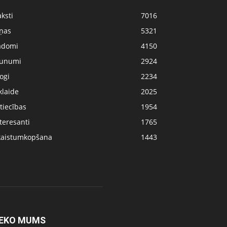
ksti
7016
iņas
5321
adomi
4150
aunumi
2924
ogi
2234
klaide
2025
tiecības
1954
teresanti
1765
kaistumkopšana
1443
EKO MUMS