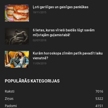
Ļoti garšīgas un gaisīgas pankūkas
18/11/2015
6 lietas, kuras vīrieši baidās lūgt savām
mīļotajām guļamistabā!
02/07/2018
Kurām horoskopa zīmēm patīk pavadīt laiku
vienatnē?
11/09/2019
POPULĀRĀS KATEGORIJAS
Raksti
7016
Ziņas
5322
Padomi
4151