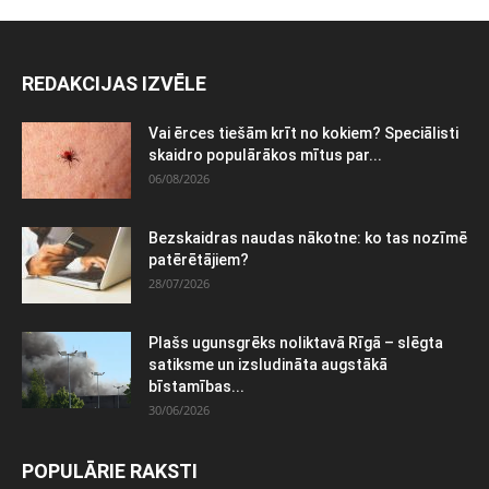
REDAKCIJAS IZVĒLE
Vai ērces tiešām krīt no kokiem? Speciālisti
skaidro populārākos mītus par...
06/08/2026
Bezskaidras naudas nākotne: ko tas nozīmē
patērētājiem?
28/07/2026
Plašs ugunsgrēks noliktavā Rīgā – slēgta
satiksme un izsludināta augstākā
bīstamības...
30/06/2026
POPULĀRIE RAKSTI