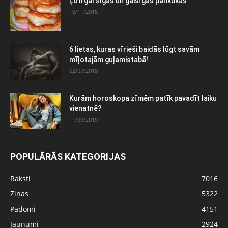
Ļoti garšīgas un gaisīgas pankūkas
18/11/2015
6 lietas, kuras vīrieši baidās lūgt savām
mīļotajām guļamistabā!
02/07/2018
Kurām horoskopa zīmēm patīk pavadīt laiku
vienatnē?
11/09/2019
POPULĀRĀS KATEGORIJAS
Raksti
7016
Ziņas
5322
Padomi
4151
Jaunumi
2924