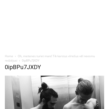
Home
Oh, meitenes turiet mani! Tik karstus vīriešus vēl neesmu
redzējusi
0ipBPu7JXDY
0ipBPu7JXDY