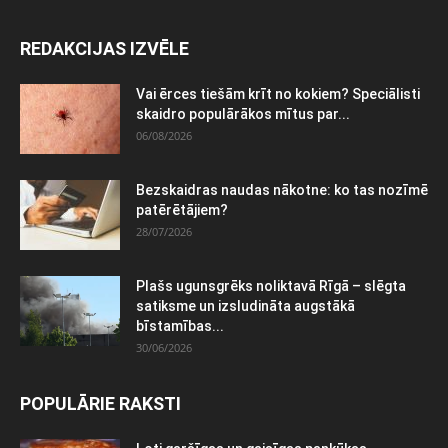
REDAKCIJAS IZVĒLE
Vai ērces tiešām krīt no kokiem? Speciālisti
skaidro populārākos mītus par...
06/08/2026
Bezskaidras naudas nākotne: ko tas nozīmē
patērētājiem?
28/07/2026
Plašs ugunsgrēks noliktavā Rīgā – slēgta
satiksme un izsludināta augstākā
bīstamības...
30/06/2026
POPULĀRIE RAKSTI