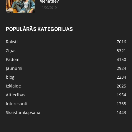
vienatnē?
11/09/2019
POPULĀRĀS KATEGORIJAS
Raksti
7016
Ziņas
5321
Padomi
4150
Jaunumi
2924
blogi
2234
Izklaide
2025
Attiecības
1954
Interesanti
1765
Skaistumkopšana
1443