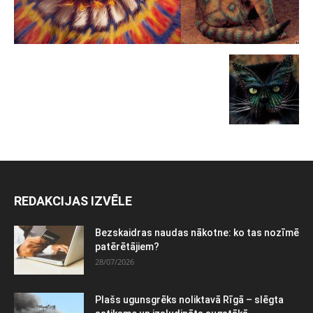
REDAKCIJAS IZVĒLE
Bezskaidras naudas nākotne: ko tas nozīmē
patērētājiem?
28/07/2026
Plašs ugunsgrēks noliktavā Rīgā – slēgta