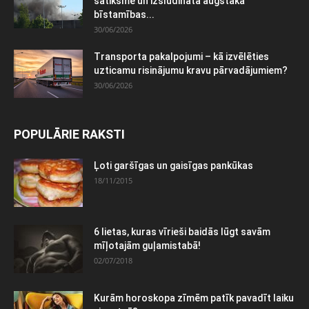
satiksme un izsludināta augstākā
bīstamības...
30/06/2026
Transporta pakalpojumi – kā izvēlēties
uzticamu risinājumu kravu pārvadājumiem?
30/06/2026
POPULĀRIE RAKSTI
Ļoti garšīgas un gaisīgas pankūkas
18/11/2015
6 lietas, kuras vīrieši baidās lūgt savām
mīļotajām guļamistabā!
02/07/2018
Kurām horoskopa zīmēm patīk pavadīt laiku