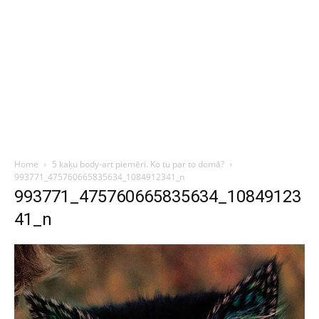
Home
5 kaķu body-art piemēri. Ko tu par to domā?
993771_475760665835634_1084912341_n
993771_475760665835634_10849123
41_n