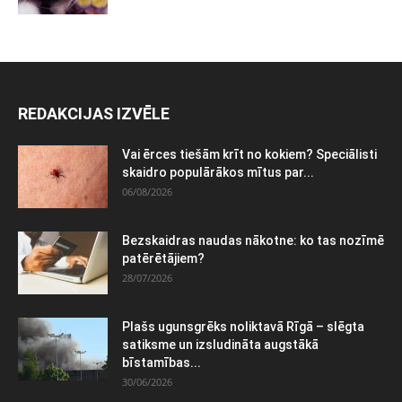
REDAKCIJAS IZVĒLE
Vai ērces tiešām krīt no kokiem? Speciālisti
skaidro populārākos mītus par...
06/08/2026
Bezskaidras naudas nākotne: ko tas nozīmē
patērētājiem?
28/07/2026
Plašs ugunsgrēks noliktavā Rīgā – slēgta
satiksme un izsludināta augstākā
bīstamības...
30/06/2026