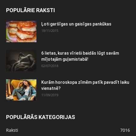
POPULĀRIE RAKSTI
Ļoti garšīgas un gaisīgas pankūkas
18/11/2015
6 lietas, kuras vīrieši baidās lūgt savām
mīļotajām guļamistabā!
02/07/2018
Kurām horoskopa zīmēm patīk pavadīt laiku
vienatnē?
11/09/2019
POPULĀRĀS KATEGORIJAS
Raksti
7016