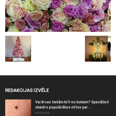
REDAKCIJAS IZVĒLE
Vai ērces tiešām krīt no kokiem? Speciālisti
skaidro populārākos mītus par...
06/08/2026