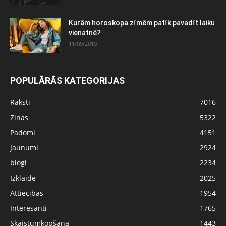
Kurām horoskopa zīmēm patīk pavadīt laiku
vienatnē?
11/09/2019
POPULĀRĀS KATEGORIJAS
Raksti
7016
Ziņas
5322
Padomi
4151
Jaunumi
2924
blogi
2234
Izklaide
2025
Attiecības
1954
Interesanti
1765
Skaistumkopšana
1443