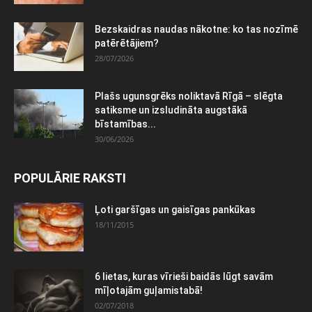
Bezskaidras naudas nākotne: ko tas nozīmē
patērētājiem?
28/07/2026
Plašs ugunsgrēks noliktavā Rīgā – slēgta
satiksme un izsludināta augstākā
bīstamības...
30/06/2026
POPULĀRIE RAKSTI
Ļoti garšīgas un gaisīgas pankūkas
18/11/2015
6 lietas, kuras vīrieši baidās lūgt savām
mīļotajām guļamistabā!
02/07/2018