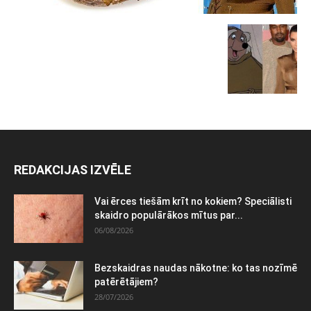
REDAKCIJAS IZVĒLE
Vai ērces tiešām krīt no kokiem? Speciālisti
skaidro populārākos mītus par...
06/08/2026
Bezskaidras naudas nākotne: ko tas nozīmē
patērētājiem?
28/07/2026