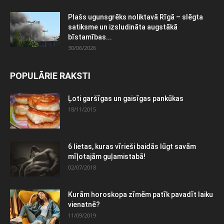
Plašs ugunsgrēks noliktavā Rīgā – slēgta
satiksme un izsludināta augstākā
bīstamības...
30/06/2026
POPULĀRIE RAKSTI
Ļoti garšīgas un gaisīgas pankūkas
18/11/2015
6 lietas, kuras vīrieši baidās lūgt savām
mīļotajām guļamistabā!
02/07/2018
Kurām horoskopa zīmēm patīk pavadīt laiku
vienatnē?
11/09/2019