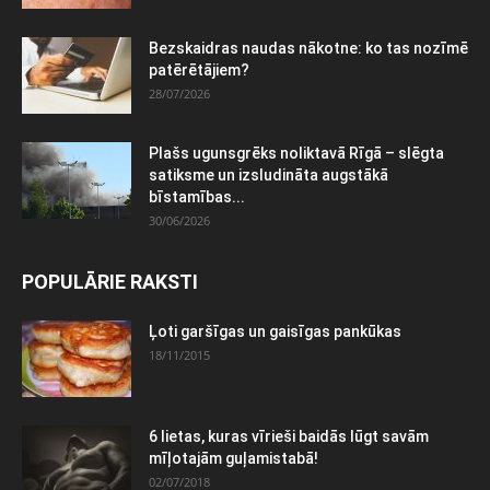
Bezskaidras naudas nākotne: ko tas nozīmē
patērētājiem?
28/07/2026
Plašs ugunsgrēks noliktavā Rīgā – slēgta
satiksme un izsludināta augstākā
bīstamības...
30/06/2026
POPULĀRIE RAKSTI
Ļoti garšīgas un gaisīgas pankūkas
18/11/2015
6 lietas, kuras vīrieši baidās lūgt savām
mīļotajām guļamistabā!
02/07/2018