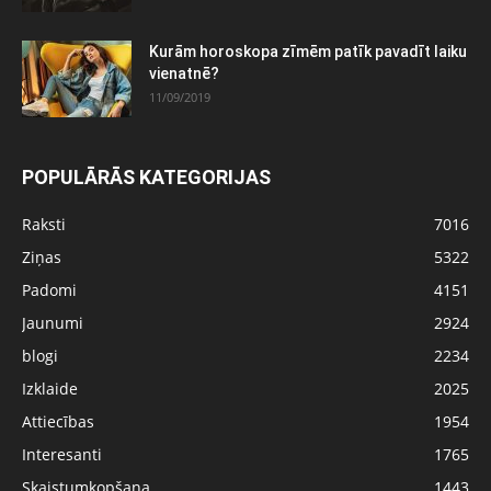
Kurām horoskopa zīmēm patīk pavadīt laiku
vienatnē?
11/09/2019
POPULĀRĀS KATEGORIJAS
Raksti
7016
Ziņas
5322
Padomi
4151
Jaunumi
2924
blogi
2234
Izklaide
2025
Attiecības
1954
Interesanti
1765
Skaistumkopšana
1443