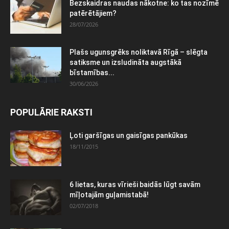
Bezskaidras naudas nākotne: ko tas nozīmē
patērētājiem?
28/07/2026
Plašs ugunsgrēks noliktavā Rīgā – slēgta
satiksme un izsludināta augstākā
bīstamības...
30/06/2026
POPULĀRIE RAKSTI
Ļoti garšīgas un gaisīgas pankūkas
18/11/2015
6 lietas, kuras vīrieši baidās lūgt savām
mīļotajām guļamistabā!
02/07/2018