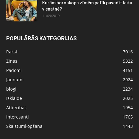
Kurām horoskopa zīmēm patīk pavadīt laiku
vienatnē?
11/09/2019
POPULĀRĀS KATEGORIJAS
Raksti
7016
Ziņas
5322
Padomi
4151
Jaunumi
2924
blogi
2234
Izklaide
2025
Attiecības
1954
Interesanti
1765
Skaistumkopšana
1443