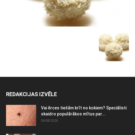
REDAKCIJAS IZVĒLE
Vai ērces tiešām krīt no kokiem? Speciālisti
skaidro populārākos mītus par...
06/08/2026