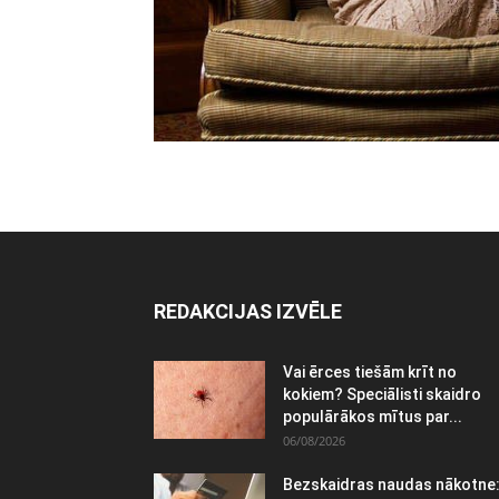
REDAKCIJAS IZVĒLE
Vai ērces tiešām krīt no
kokiem? Speciālisti skaidro
populārākos mītus par...
06/08/2026
Bezskaidras naudas nākotne