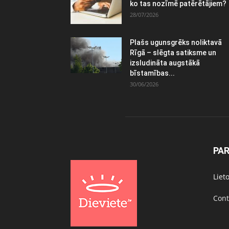
ko tas nozīmē patērētājiem?
28/07/2026
Plašs ugunsgrēks noliktavā
Rīgā – slēgta satiksme un
izsludināta augstākā
bīstamības...
30/06/2026
PA
Liet
Cont