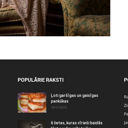
POPULĀRIE RAKSTI
P
Ļoti garšīgas un gaisīgas
Ra
pankūkas
Z
18/11/2015
P
J
6 lietas, kuras vīrieši baidās
: