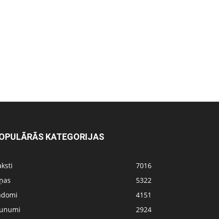
OPULĀRĀS KATEGORIJAS
ksti
7016
iņas
5322
adomi
4151
aunumi
2924