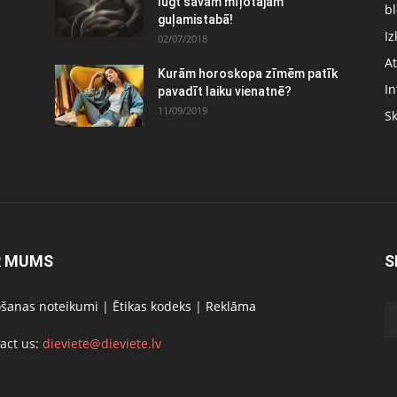
lūgt savām mīļotajām
bl
guļamistabā!
Iz
02/07/2018
At
Kurām horoskopa zīmēm patīk
In
pavadīt laiku vienatnē?
11/09/2019
S
R MUMS
S
ošanas noteikumi
|
Ētikas kodeks
|
Reklāma
act us:
dieviete@dieviete.lv