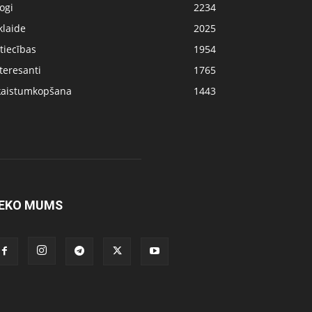
ogi
2234
klaide
2025
tiecības
1954
teresanti
1765
kaistumkopšana
1443
EKO MUMS