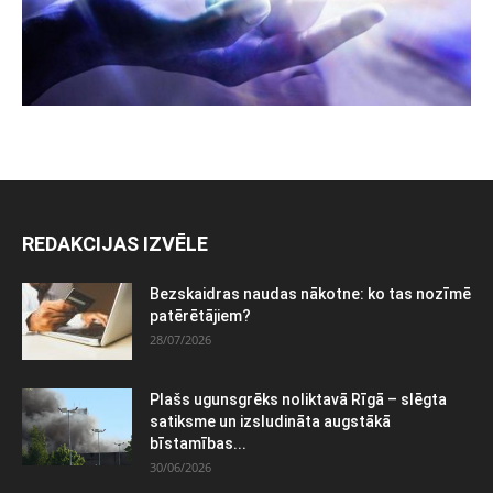
REDAKCIJAS IZVĒLE
Bezskaidras naudas nākotne: ko tas nozīmē
patērētājiem?
28/07/2026
Plašs ugunsgrēks noliktavā Rīgā – slēgta
satiksme un izsludināta augstākā
bīstamības...
30/06/2026