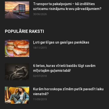
Transporta pakalpojumi – kā izvēlēties
uzticamu risinājumu kravu pārvadājumiem?
30/06/2026
POPULĀRIE RAKSTI
Ļoti garšīgas un gaisīgas pankūkas
18/11/2015
6 lietas, kuras vīrieši baidās lūgt savām
mīļotajām guļamistabā!
02/07/2018
Kurām horoskopa zīmēm patīk pavadīt laiku
vienatnē?
11/09/2019