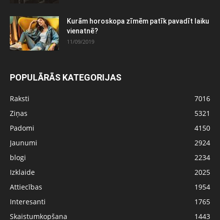
Kurām horoskopa zīmēm patīk pavadīt laiku
vienatnē?
11/09/2019
POPULĀRĀS KATEGORIJAS
Raksti
7016
Ziņas
5321
Padomi
4150
Jaunumi
2924
blogi
2234
Izklaide
2025
Attiecības
1954
Interesanti
1765
Skaistumkopšana
1443