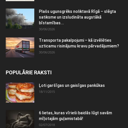
Plašs ugunsgrēks noliktavā Rīgā – slēgta
satiksme un izsludināta augstākā
bīstamības...
30/06/2026
Transporta pakalpojumi – kā izvēlēties
uzticamu risinājumu kravu pārvadājumiem?
30/06/2026
POPULĀRIE RAKSTI
Ļoti garšīgas un gaisīgas pankūkas
18/11/2015
6 lietas, kuras vīrieši baidās lūgt savām
mīļotajām guļamistabā!
02/07/2018