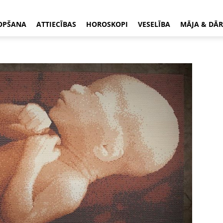
OPŠANA
ATTIECĪBAS
HOROSKOPI
VESELĪBA
MĀJA & DĀR