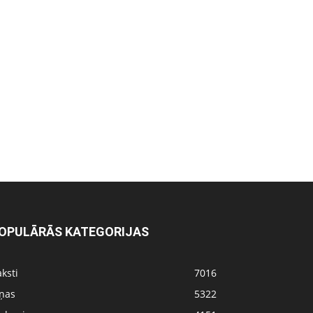
OPULĀRĀS KATEGORIJAS
ksti
7016
iņas
5322