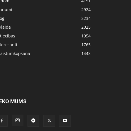
adomi
4151
aunumi
2924
ogi
2234
klaide
2025
tiecības
1954
teresanti
1765
kaistumkopšana
1443
EKO MUMS