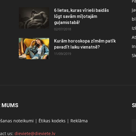
P
J
6 lietas, kuras vīrieši baidās
:
lūgt savām mīļotajām
bl
guļamistabā!
Iz
02/07/2018
At
Kurām horoskopa zīmēm patīk
In
pavadīt laiku vienatnē?
11/09/2019
S
R MUMS
S
ošanas noteikumi
|
Ētikas kodeks
|
Reklāma
act us:
dieviete@dieviete.lv