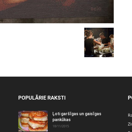
POPULĀRIE RAKSTI
P
Ļoti garšīgas un gaisīgas
Ra
pankūkas
Z
18/11/2015