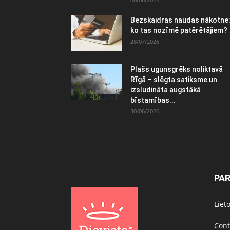
Bezskaidras naudas nākotne
ko tas nozīmē patērētājiem?
28/07/2026
Plašs ugunsgrēks noliktavā
Rīgā – slēgta satiksme un
izsludināta augstākā
bīstamības...
30/06/2026
PA
Liet
Cont