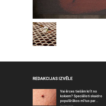
REDAKCIJAS IZVĒLE
Vai ērces tiešām krīt no
kokiem? Speciālisti skaidro
populārākos mītus par...
06/08/2026