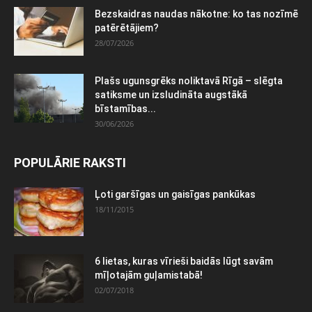
Bezskaidras naudas nākotne: ko tas nozīmē
patērētājiem?
28/07/2026
Plašs ugunsgrēks noliktavā Rīgā – slēgta
satiksme un izsludināta augstākā
bīstamības...
30/06/2026
POPULĀRIE RAKSTI
Ļoti garšīgas un gaisīgas pankūkas
18/11/2015
6 lietas, kuras vīrieši baidās lūgt savām
mīļotajām guļamistabā!
02/07/2018