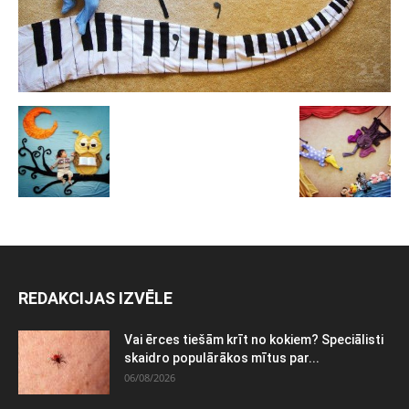
REDAKCIJAS IZVĒLE
Vai ērces tiešām krīt no kokiem? Speciālisti
skaidro populārākos mītus par...
06/08/2026