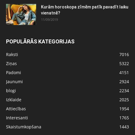
Kurām horoskopa zīmēm patīk pavadīt laiku
vienatnē?
11/09/2019
POPULĀRĀS KATEGORIJAS
Raksti
7016
Ziņas
5322
Padomi
4151
Jaunumi
2924
blogi
2234
Izklaide
2025
Attiecības
1954
Interesanti
1765
Skaistumkopšana
1443