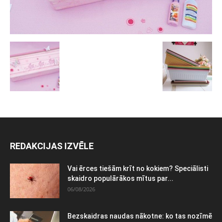
REDAKCIJAS IZVĒLE
Vai ērces tiešām krīt no kokiem? Speciālisti
skaidro populārākos mītus par...
06/08/2026
Bezskaidras naudas nākotne: ko tas nozīmē