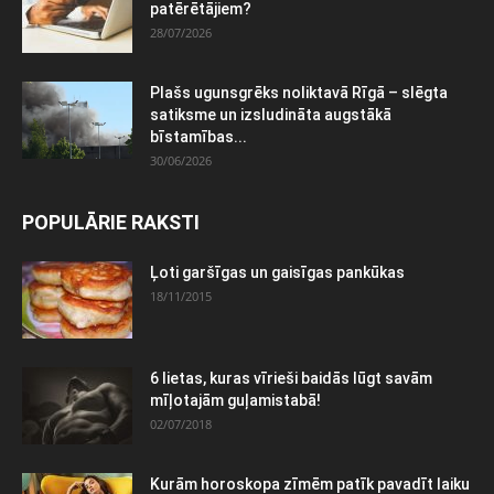
patērētājiem?
28/07/2026
Plašs ugunsgrēks noliktavā Rīgā – slēgta
satiksme un izsludināta augstākā
bīstamības...
30/06/2026
POPULĀRIE RAKSTI
Ļoti garšīgas un gaisīgas pankūkas
18/11/2015
6 lietas, kuras vīrieši baidās lūgt savām
mīļotajām guļamistabā!
02/07/2018
Kurām horoskopa zīmēm patīk pavadīt laiku