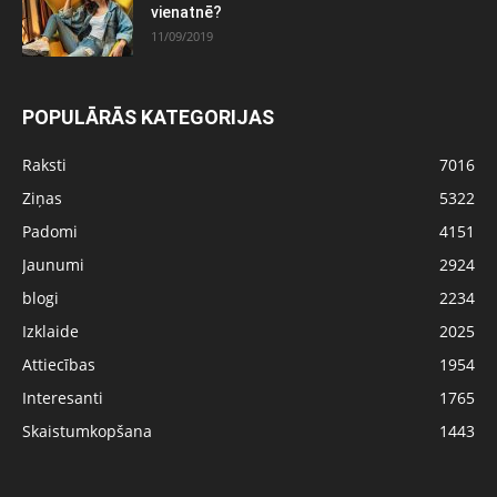
vienatnē?
11/09/2019
POPULĀRĀS KATEGORIJAS
Raksti
7016
Ziņas
5322
Padomi
4151
Jaunumi
2924
blogi
2234
Izklaide
2025
Attiecības
1954
Interesanti
1765
Skaistumkopšana
1443