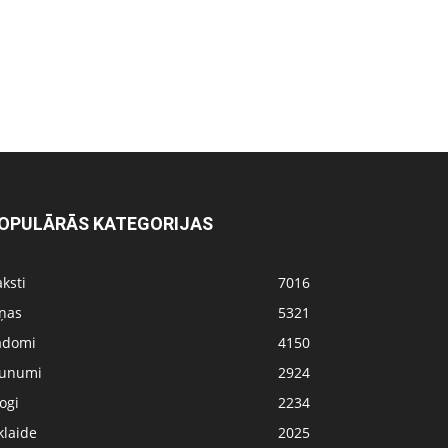
OPULĀRĀS KATEGORIJAS
ksti
7016
iņas
5321
adomi
4150
aunumi
2924
ogi
2234
klaide
2025