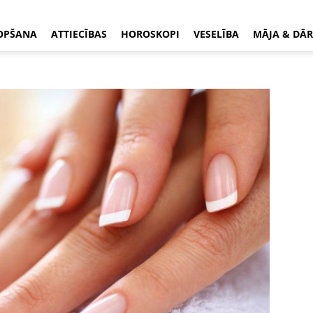
OPŠANA
ATTIECĪBAS
HOROSKOPI
VESELĪBA
MĀJA & DĀR