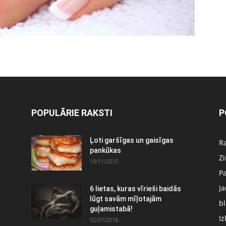
POPULĀRIE RAKSTI
P
:
Ļoti garšīgas un gaisīgas
Ra
pankūkas
Z
18/11/2015
P
J
6 lietas, kuras vīrieši baidās
lūgt savām mīļotajām
bl
guļamistabā!
Iz
02/07/2018