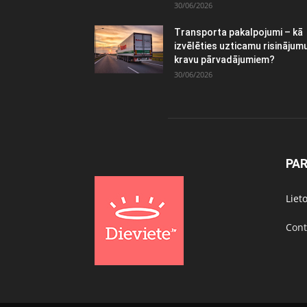
30/06/2026
Transporta pakalpojumi – kā
izvēlēties uzticamu risinājum
kravu pārvadājumiem?
30/06/2026
PA
Liet
Cont