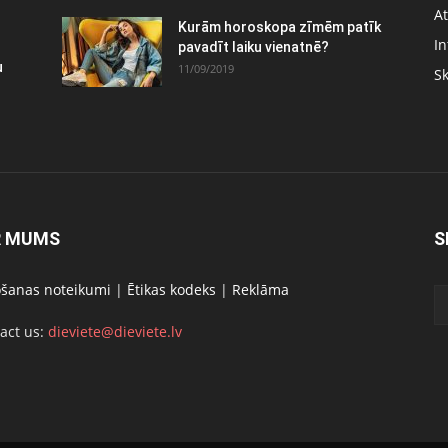
At
Kurām horoskopa zīmēm patīk
In
pavadīt laiku vienatnē?
u
11/09/2019
S
R MUMS
S
ošanas noteikumi
|
Ētikas kodeks
|
Reklāma
act us:
dieviete@dieviete.lv