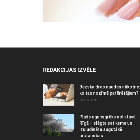
REDAKCIJAS IZVĒLE
Bezskaidras naudas nākotne
ko tas nozīmē patērētājiem?
28/07/2026
Plašs ugunsgrēks noliktavā
Rīgā – slēgta satiksme un
izsludināta augstākā
bīstamības...