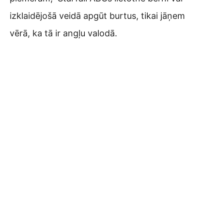
izklaidējošā veidā apgūt burtus, tikai jāņem
vērā, ka tā ir angļu valodā.