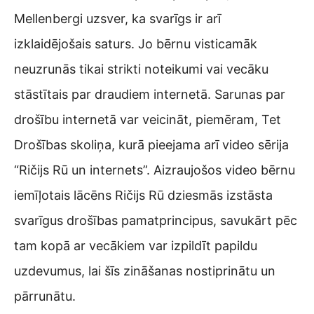
Mellenbergi uzsver, ka svarīgs ir arī
izklaidējošais saturs. Jo bērnu visticamāk
neuzrunās tikai strikti noteikumi vai vecāku
stāstītais par draudiem internetā. Sarunas par
drošību internetā var veicināt, piemēram, Tet
Drošības skoliņa, kurā pieejama arī video sērija
“Ričijs Rū un internets”. Aizraujošos video bērnu
iemīļotais lācēns Ričijs Rū dziesmās izstāsta
svarīgus drošības pamatprincipus, savukārt pēc
tam kopā ar vecākiem var izpildīt papildu
uzdevumus, lai šīs zināšanas nostiprinātu un
pārrunātu.