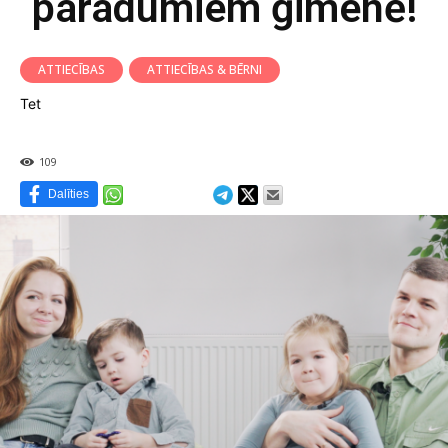
paradumiem ģimenē!
ATTIECĪBAS
ATTIECĪBAS & BĒRNI
Tet
109
Dalīties