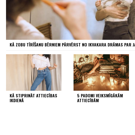
KĀ ZOBU TĪRĪŠANU BĒRNIEM PĀRVĒRST NO IKVAKARA DRĀMAS PAR 
KĀ STIPRINĀT ATTIECĪBAS
5 PADOMI VEIKSMĪGĀKĀM
IKDIENĀ
ATTIECĪBĀM