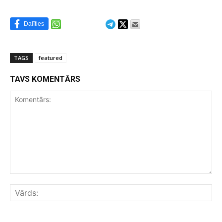
Dalīties
TAGS
featured
TAVS KOMENTĀRS
Komentārs:
Vār