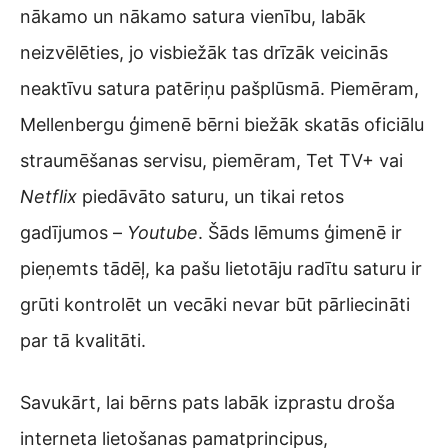
nākamo un nākamo satura vienību, labāk
neizvēlēties, jo visbiežāk tas drīzāk veicinās
neaktīvu satura patēriņu pašplūsmā. Piemēram,
Mellenbergu ģimenē bērni biežāk skatās oficiālu
straumēšanas servisu, piemēram, Tet TV+ vai
Netflix
piedāvāto saturu, un tikai retos
gadījumos –
Youtube
. Šāds lēmums ģimenē ir
pieņemts tādēļ, ka pašu lietotāju radītu saturu ir
grūti kontrolēt un vecāki nevar būt pārliecināti
par tā kvalitāti.
Savukārt, lai bērns pats labāk izprastu droša
interneta lietošanas pamatprincipus,