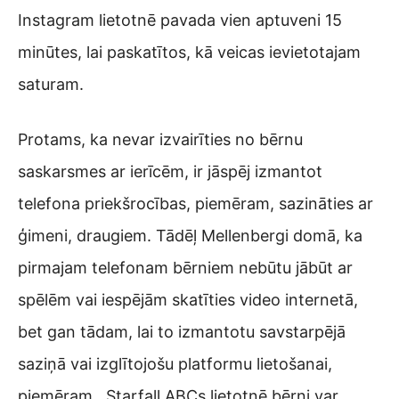
Instagram lietotnē pavada vien aptuveni 15
minūtes, lai paskatītos, kā veicas ievietotajam
saturam.
Protams, ka nevar izvairīties no bērnu
saskarsmes ar ierīcēm, ir jāspēj izmantot
telefona priekšrocības, piemēram, sazināties ar
ģimeni, draugiem. Tādēļ Mellenbergi domā, ka
pirmajam telefonam bērniem nebūtu jābūt ar
spēlēm vai iespējām skatīties video internetā,
bet gan tādam, lai to izmantotu savstarpējā
saziņā vai izglītojošu platformu lietošanai,
piemēram, Starfall ABCs
lietotnē bērni var