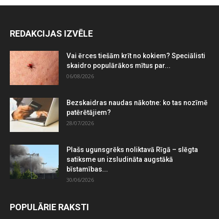
REDAKCIJAS IZVĒLE
Vai ērces tiešām krīt no kokiem? Speciālisti
skaidro populārākos mītus par...
06/08/2026
Bezskaidras naudas nākotne: ko tas nozīmē
patērētājiem?
28/07/2026
Plašs ugunsgrēks noliktavā Rīgā – slēgta
satiksme un izsludināta augstākā
bīstamības...
30/06/2026
POPULĀRIE RAKSTI