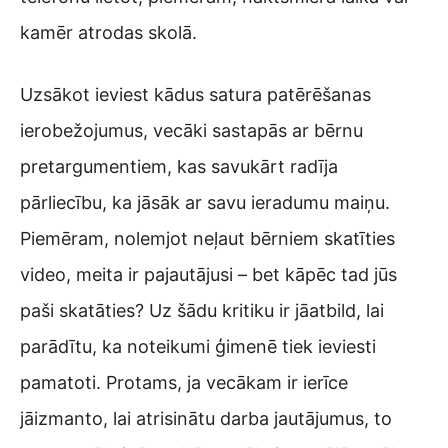
kamēr atrodas skolā.
Uzsākot ieviest kādus satura patērēšanas
ierobežojumus, vecāki sastapās ar bērnu
pretargumentiem, kas savukārt radīja
pārliecību, ka jāsāk ar savu ieradumu maiņu.
Piemēram, nolemjot neļaut bērniem skatīties
video, meita ir pajautājusi – bet kāpēc tad jūs
paši skatāties? Uz šādu kritiku ir jāatbild, lai
parādītu, ka noteikumi ģimenē tiek ieviesti
pamatoti. Protams, ja vecākam ir ierīce
jāizmanto, lai atrisinātu darba jautājumus, to