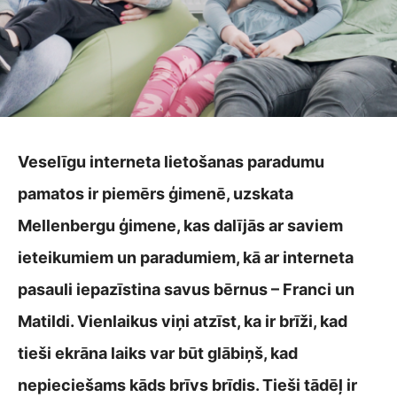
Veselīgu interneta lietošanas paradumu
pamatos ir piemērs ģimenē, uzskata
Mellenbergu ģimene, kas dalījās ar saviem
ieteikumiem un paradumiem, kā ar interneta
pasauli iepazīstina savus bērnus – Franci un
Matildi. Vienlaikus viņi atzīst, ka ir brīži, kad
tieši ekrāna laiks var būt glābiņš, kad
nepieciešams kāds brīvs brīdis. Tieši tādēļ ir