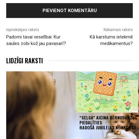
Iepriekšējais raksts
Nākamais raksts
Padomi tavai veselībai: Kur
Kā karstums ietekmē
saules zobi kož jau pavasarī?
medikamentus?
LIDZĪGI RAKSTI
“SELGA” AICINA BĒRNUDĀRZUS
PIEDALĪTIES
RADOŠĀ JUBILEJAS KONKURSĀ