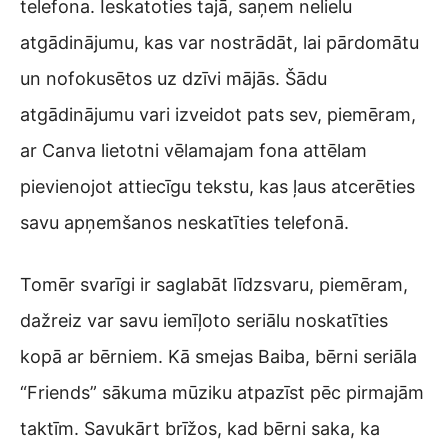
telefona. Ieskatoties tajā, saņem nelielu
atgādinājumu, kas var nostrādāt, lai pārdomātu
un nofokusētos uz dzīvi mājās. Šādu
atgādinājumu vari izveidot pats sev, piemēram,
ar Canva lietotni vēlamajam fona attēlam
pievienojot attiecīgu tekstu, kas ļaus atcerēties
savu apņemšanos neskatīties telefonā.
Tomēr svarīgi ir saglabāt līdzsvaru, piemēram,
dažreiz var savu iemīļoto seriālu noskatīties
kopā ar bērniem. Kā smejas Baiba, bērni seriāla
“Friends” sākuma mūziku atpazīst pēc pirmajām
taktīm. Savukārt brīžos, kad bērni saka, ka