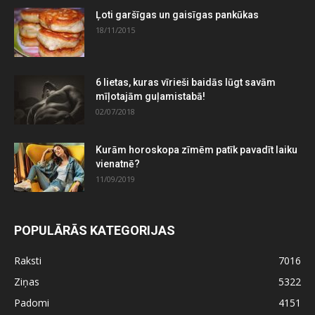
Ļoti garšīgas un gaisīgas pankūkas
18/11/2015
6 lietas, kuras vīrieši baidās lūgt savām
mīļotajām guļamistabā!
02/07/2018
Kurām horoskopa zīmēm patīk pavadīt laiku
vienatnē?
11/09/2019
POPULĀRĀS KATEGORIJAS
Raksti
7016
Ziņas
5322
Padomi
4151