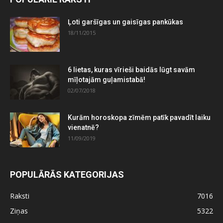
Ļoti garšīgas un gaisīgas pankūkas
18/11/2015
6 lietas, kuras vīrieši baidās lūgt savām
mīļotajām guļamistabā!
02/07/2018
Kurām horoskopa zīmēm patīk pavadīt laiku
vienatnē?
11/09/2019
POPULĀRĀS KATEGORIJAS
Raksti
7016
Ziņas
5322