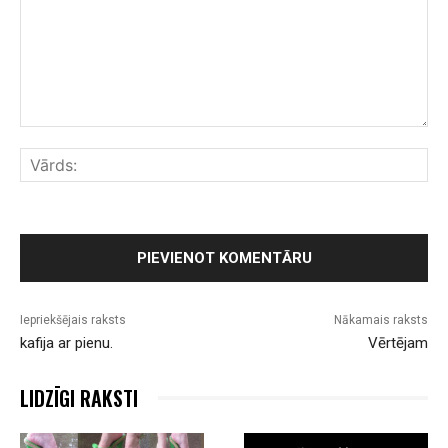
Komentārs:
Vār
Iepriekšējais raksts
Nākamais raksts
kafija ar pienu.
Vērtējam
LIDZĪGI RAKSTI