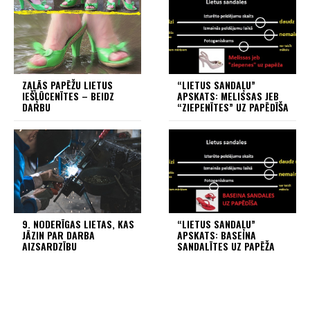
ZAĻĀS PAPĒŽU LIETUS
“LIETUS SANDAĻU”
IEŠĻŪCENĪTES – BEIDZ
APSKATS: MELISSAS JEB
DARBU
“ZIEPENĪTES” UZ PAPĒDĪŠA
9. NODERĪGAS LIETAS, KAS
“LIETUS SANDAĻU”
JĀZIN PAR DARBA
APSKATS: BASEINA
AIZSARDZĪBU
SANDALĪTES UZ PAPĒŽA