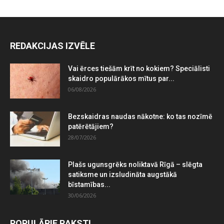
REDAKCIJAS IZVĒLE
Vai ērces tiešām krīt no kokiem? Speciālisti
skaidro populārākos mītus par...
06/08/2026
Bezskaidras naudas nākotne: ko tas nozīmē
patērētājiem?
28/07/2026
Plašs ugunsgrēks noliktavā Rīgā – slēgta
satiksme un izsludināta augstākā
bīstamības...
30/06/2026
POPULĀRIE RAKSTI