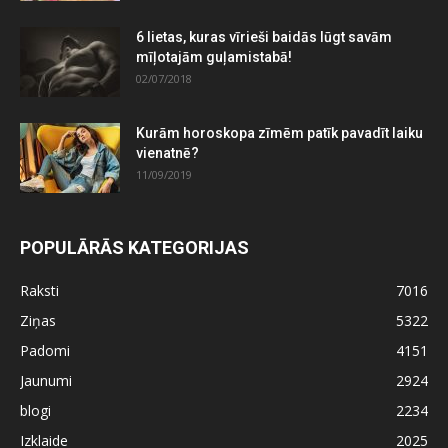
6 lietas, kuras vīrieši baidās lūgt savām
mīļotajām guļamistabā!
02/07/2018
Kurām horoskopa zīmēm patīk pavadīt laiku
vienatnē?
11/09/2019
POPULĀRĀS KATEGORIJAS
Raksti
7016
Ziņas
5322
Padomi
4151
Jaunumi
2924
blogi
2234
Izklaide
2025