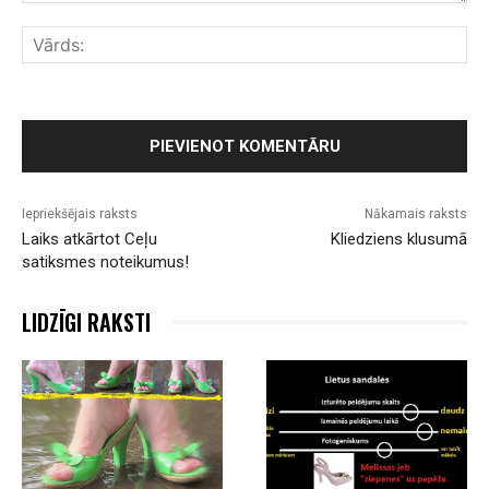
Komentārs:
Vār
Iepriekšējais raksts
Nākamais raksts
Laiks atkārtot Ceļu
Kliedziens klusumā
satiksmes noteikumus!
LIDZĪGI RAKSTI