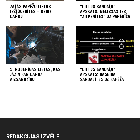
ZAĻĀS PAPĒŽU LIETUS
“LIETUS SANDAĻU”
IEŠĻŪCENĪTES – BEIDZ
APSKATS: MELISSAS JEB
DARBU
“ZIEPENĪTES” UZ PAPĒDĪŠA
9. NODERĪGAS LIETAS, KAS
“LIETUS SANDAĻU”
JĀZIN PAR DARBA
APSKATS: BASEINA
AIZSARDZĪBU
SANDALĪTES UZ PAPĒŽA
REDAKCIJAS IZVĒLE