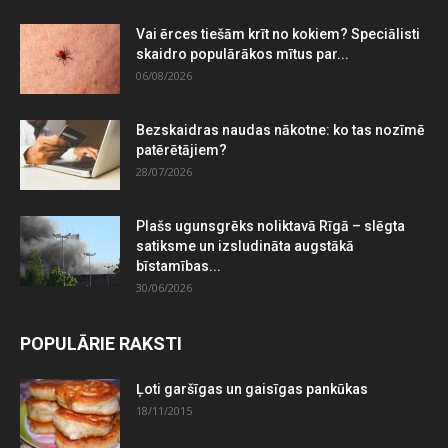
Vai ērces tiešām krīt no kokiem? Speciālisti
skaidro populārākos mītus par...
06/08/2026
Bezskaidras naudas nākotne: ko tas nozīmē
patērētājiem?
28/07/2026
Plašs ugunsgrēks noliktavā Rīgā – slēgta
satiksme un izsludināta augstākā
bīstamības...
30/06/2026
POPULĀRIE RAKSTI
Ļoti garšīgas un gaisīgas pankūkas
18/11/2015