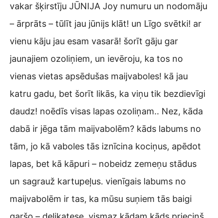
vakar šķirstīju JŪNIJA Joy numuru un nodomāju
– ārprāts – tūlīt jau jūnijs klāt! un Līgo svētki! ar
vienu kāju jau esam vasarā! šorīt gāju gar
jaunajiem ozoliņiem, un ievēroju, ka tos no
vienas vietas apsēdušas maijvaboles! kā jau
katru gadu, bet šorīt likās, ka viņu tik bezdievīgi
daudz! noēdīs visas lapas ozoliņam.. Nez, kāda
dabā ir jēga tām maijvabolēm? kāds labums no
tām, jo kā vaboles tās iznīcina kociņus, apēdot
lapas, bet kā kāpuri – nobeidz zemeņu stādus
un sagrauž kartupeļus. vienīgais labums no
maijvabolēm ir tas, ka mūsu suņiem tās baigi
garšo – delikatese. vismaz kādam kāds prieciņš