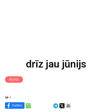
drīz jau jūnijs
BLOGI
2
Dalīties