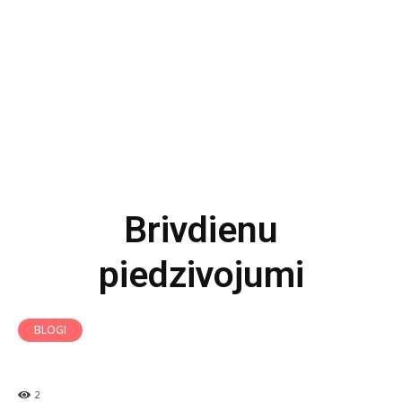
Brivdienu
piedzivojumi
BLOGI
2