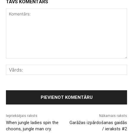
TAVS KOMENTĀRS
Komentārs:
Vār
Iepriekšējais raksts
Nākamais raksts
When jungle ladies spin the
Garāžas izpārdošanas gaidās
choons, jungle man cry.
/ ieraksts #2