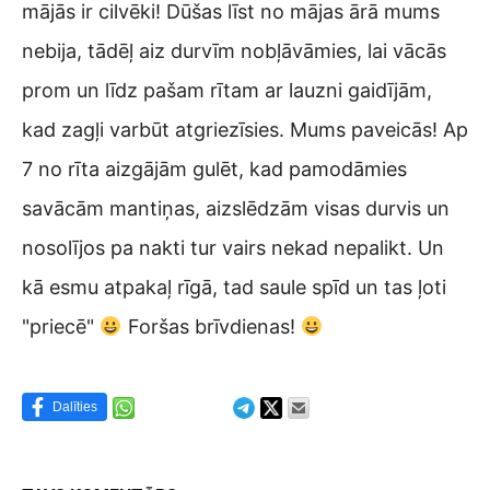
mājās ir cilvēki! Dūšas līst no mājas ārā mums
nebija, tādēļ aiz durvīm nobļāvāmies, lai vācās
prom un līdz pašam rītam ar lauzni gaidījām,
kad zagļi varbūt atgriezīsies. Mums paveicās! Ap
7 no rīta aizgājām gulēt, kad pamodāmies
savācām mantiņas, aizslēdzām visas durvis un
nosolījos pa nakti tur vairs nekad nepalikt. Un
kā esmu atpakaļ rīgā, tad saule spīd un tas ļoti
"priecē"
Foršas brīvdienas!
Dalīties