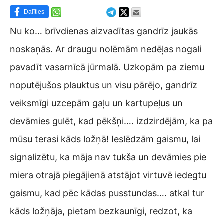
Dalīties
Nu ko… brīvdienas aizvadītas gandrīz jaukās
noskaņās. Ar draugu nolēmām nedēļas nogali
pavadīt vasarnīcā jūrmalā. Uzkopām pa ziemu
noputējušos plauktus un visu pārējo, gandrīz
veiksmīgi uzcepām gaļu un kartupeļus un
devāmies gulēt, kad pēkšņi…. izdzirdējām, ka pa
mūsu terasi kāds ložņā! Ieslēdzām gaismu, lai
signalizētu, ka māja nav tukša un devāmies pie
miera otrajā piegājienā atstājot virtuvē iedegtu
gaismu, kad pēc kādas pusstundas…. atkal tur
kāds ložņāja, pietam bezkaunīgi, redzot, ka