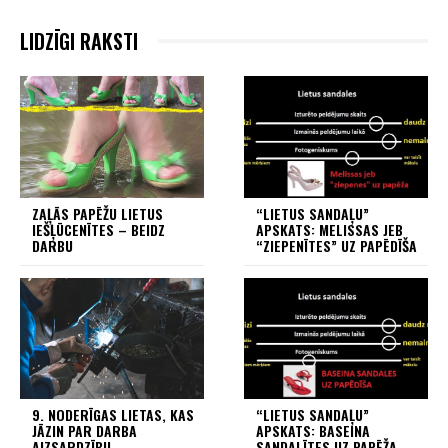
LIDZĪGI RAKSTI
ZAĻĀS PAPĒŽU LIETUS
“LIETUS SANDAĻU”
IEŠĻŪCENĪTES – BEIDZ
APSKATS: MELISSAS JEB
DARBU
“ZIEPENĪTES” UZ PAPĒDĪŠA
9. NODERĪGAS LIETAS, KAS
“LIETUS SANDAĻU”
JĀZIN PAR DARBA
APSKATS: BASEINA
AIZSARDZĪBU
SANDALĪTES UZ PAPĒŽA