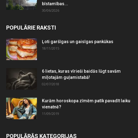
bīstamības...
30/06/2026
POPULĀRIE RAKSTI
Ļoti garšīgas un gaisīgas pankūkas
18/11/2015
6 lietas, kuras vīrieši baidās lūgt savām
mīļotajām guļamistabā!
02/07/2018
Kurām horoskopa zīmēm patīk pavadīt laiku
vienatnē?
11/09/2019
POPULĀRĀS KATEGORIJAS