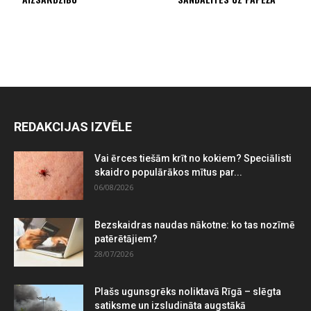
REDAKCIJAS IZVĒLE
Vai ērces tiešām krīt no kokiem? Speciālisti
skaidro populārākos mītus par...
06/08/2026
Bezskaidras naudas nākotne: ko tas nozīmē
patērētājiem?
28/07/2026
Plašs ugunsgrēks noliktavā Rīgā – slēgta
satiksme un izsludināta augstākā