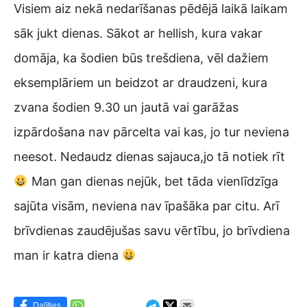
Visiem aiz nekā nedarīšanas pēdējā laikā laikam
sāk jukt dienas. Sākot ar hellish, kura vakar
domāja, ka šodien būs trešdiena, vēl dažiem
eksemplāriem un beidzot ar draudzeni, kura
zvana šodien 9.30 un jautā vai garāžas
izpārdošana nav pārcelta vai kas, jo tur neviena
neesot. Nedaudz dienas sajauca,jo tā notiek rīt
Man gan dienas nejūk, bet tāda vienlīdzīga
sajūta visām, neviena nav īpašāka par citu. Arī
brīvdienas zaudējušas savu vērtību, jo brīvdiena
man ir katra diena
Dalīties