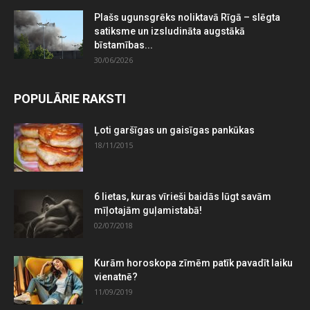
Plašs ugunsgrēks noliktavā Rīgā – slēgta
satiksme un izsludināta augstākā
bīstamības...
30/06/2026
POPULĀRIE RAKSTI
Ļoti garšīgas un gaisīgas pankūkas
18/11/2015
6 lietas, kuras vīrieši baidās lūgt savām
mīļotajām guļamistabā!
02/07/2018
Kurām horoskopa zīmēm patīk pavadīt laiku
vienatnē?
11/09/2019