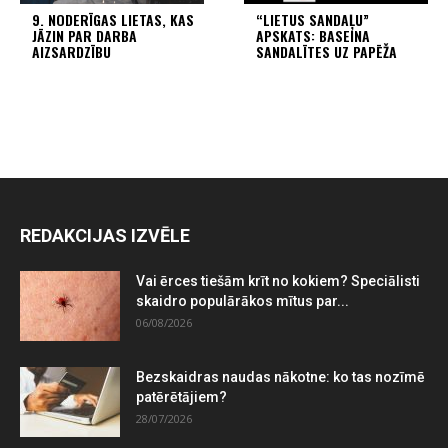
9. NODERĪGAS LIETAS, KAS
“LIETUS SANDAĻU”
JĀZIN PAR DARBA
APSKATS: BASEINA
AIZSARDZĪBU
SANDALĪTES UZ PAPĒŽA
REDAKCIJAS IZVĒLE
Vai ērces tiešām krīt no kokiem? Speciālisti
skaidro populārākos mītus par...
06/08/2026
Bezskaidras naudas nākotne: ko tas nozīmē
patērētājiem?
28/07/2026