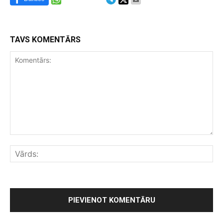
TAVS KOMENTĀRS
Komentārs:
Vār