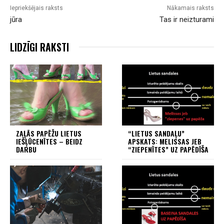
Iepriekšējais raksts
Nākamais raksts
jūra
Tas ir neizturami
LIDZĪGI RAKSTI
ZAĻĀS PAPĒŽU LIETUS
“LIETUS SANDAĻU”
IEŠĻŪCENĪTES – BEIDZ
APSKATS: MELISSAS JEB
DARBU
“ZIEPENĪTES” UZ PAPĒDĪŠA