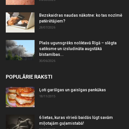
Bezskaidras naudas nākotne: ko tas nozīmē
patērētājiem?
28/07/2026
Plašs ugunsgrēks noliktavā Rīgā – slēgta
satiksme un izsludināta augstākā
bīstamības...
30/06/2026
POPULĀRIE RAKSTI
Ļoti garšīgas un gaisīgas pankūkas
18/11/2015
6 lietas, kuras vīrieši baidās lūgt savām
mīļotajām guļamistabā!