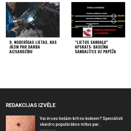
9. NODERĪGAS LIETAS, KAS
“LIETUS SANDAĻU”
JĀZIN PAR DARBA
APSKATS: BASEINA
AIZSARDZĪBU
SANDALĪTES UZ PAPĒŽA
REDAKCIJAS IZVĒLE
Vai ērces tiešām krīt no kokiem? Speciālisti
skaidro populārākos mītus par...
06/08/2026