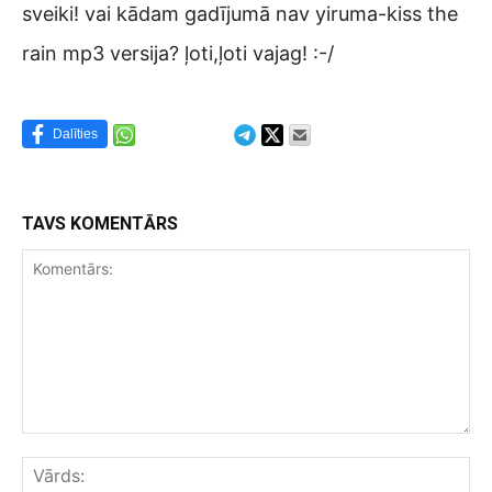
sveiki! vai kādam gadījumā nav yiruma-kiss the
rain mp3 versija? ļoti,ļoti vajag! :-/
Dalīties
TAVS KOMENTĀRS
Komentārs:
Vār