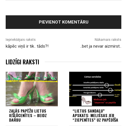
Iepriekšējais raksts
Nākamais raksts
kāpēc viņš ir tik.. tāds?!
..bet ja nevar aizmirst..
LIDZĪGI RAKSTI
ZAĻĀS PAPĒŽU LIETUS
“LIETUS SANDAĻU”
IEŠĻŪCENĪTES – BEIDZ
APSKATS: MELISSAS JEB
DARBU
“ZIEPENĪTES” UZ PAPĒDĪŠA