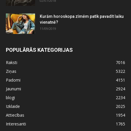
02/07/2018
Kurām horoskopa zīmēm patīk pavadīt laiku
vienatnē?
11/09/2019
POPULĀRĀS KATEGORIJAS
Raksti
7016
Ziņas
5322
Padomi
4151
Jaunumi
2924
blogi
2234
Izklaide
2025
Attiecības
1954
Interesanti
1765