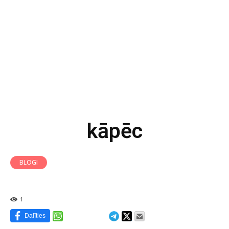
kāpēc
BLOGI
1
Dalīties