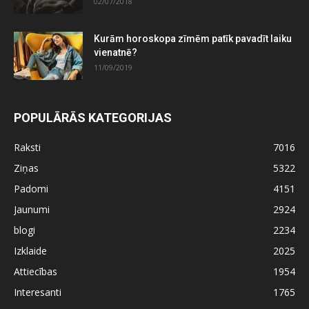
02/07/2018
Kurām horoskopa zīmēm patīk pavadīt laiku
vienatnē?
11/09/2019
POPULĀRĀS KATEGORIJAS
Raksti
7016
Ziņas
5322
Padomi
4151
Jaunumi
2924
blogi
2234
Izklaide
2025
Attiecības
1954
Interesanti
1765