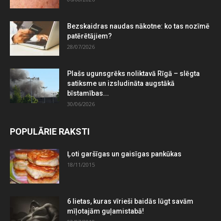
Bezskaidras naudas nākotne: ko tas nozīmē
patērētājiem?
28/07/2026
Plašs ugunsgrēks noliktavā Rīgā – slēgta
satiksme un izsludināta augstākā
bīstamības...
30/06/2026
POPULĀRIE RAKSTI
Ļoti garšīgas un gaisīgas pankūkas
18/11/2015
6 lietas, kuras vīrieši baidās lūgt savām
mīļotajām guļamistabā!