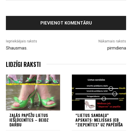
Iepriekšējais raksts
Nākamais raksts
Shausmas.
pirmdiena
LIDZĪGI RAKSTI
ZAĻĀS PAPĒŽU LIETUS
“LIETUS SANDAĻU”
IEŠĻŪCENĪTES – BEIDZ
APSKATS: MELISSAS JEB
DARBU
“ZIEPENĪTES” UZ PAPĒDĪŠA