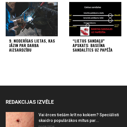
9. NODERĪGAS LIETAS, KAS
“LIETUS SANDAĻU”
JĀZIN PAR DARBA
APSKATS: BASEINA
AIZSARDZĪBU
SANDALĪTES UZ PAPĒŽA
REDAKCIJAS IZVĒLE
Vai ērces tiešām krīt no kokiem? Speciālisti
skaidro populārākos mītus par...
06/08/2026