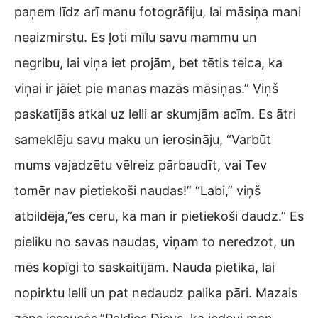
paņem līdz arī manu fotogrāfiju, lai māsiņa mani
neaizmirstu. Es ļoti mīlu savu mammu un
negribu, lai viņa iet projām, bet tētis teica, ka
viņai ir jāiet pie manas mazās māsiņas.” Viņš
paskatījās atkal uz lelli ar skumjām acīm. Es ātri
sameklēju savu maku un ierosināju, “Varbūt
mums vajadzētu vēlreiz pārbaudīt, vai Tev
tomēr nav pietiekoši naudas!” “Labi,” viņš
atbildēja,”es ceru, ka man ir pietiekoši daudz.” Es
pieliku no savas naudas, viņam to neredzot, un
mēs kopīgi to saskaitījām. Nauda pietika, lai
nopirktu lelli un pat nedaudz palika pāri. Mazais