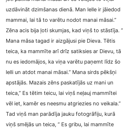
uzdāvināt dzimšanas dienā. Man lelle ir jāiedod
mammai, lai tā to varētu nodot manai māsai.”
Zēna acis bija ļoti skumjas, kad viņš to stāstīja. ”
Mana māsa tagad ir aizgājusi pie Dieva. Tētis
teica, ka mammīte arī drīz satiksies ar Dievu, tā
nu es iedomājos, ka viņa varētu paņemt līdz šo
lelli un atdot manai māsai.” Mana sirds pēkšņi
apstājās. Mazais zēns paskatījās uz mani un
teica,” Es tētim teicu, lai viņš neļauj mammītei
vēl iet, kamēr es neesmu atgriezies no veikala.”
Tad viņš man parādīja jauku fotogrāfiju, kurā
viņš smējās un teica, ” Es gribu, lai mammīte