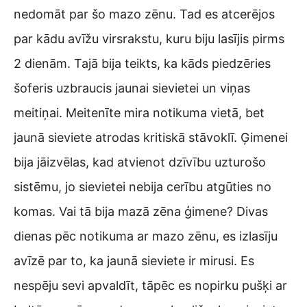
nedomāt par šo mazo zēnu. Tad es atcerējos
par kādu avīžu virsrakstu, kuru biju lasījis pirms
2 dienām. Tajā bija teikts, ka kāds piedzēries
šoferis uzbraucis jaunai sievietei un viņas
meitiņai. Meitenīte mira notikuma vietā, bet
jaunā sieviete atrodas kritiskā stāvoklī. Ģimenei
bija jāizvēlas, kad atvienot dzīvību uzturošo
sistēmu, jo sievietei nebija cerību atgūties no
komas. Vai tā bija mazā zēna ģimene? Divas
dienas pēc notikuma ar mazo zēnu, es izlasīju
avīzē par to, ka jaunā sieviete ir mirusi. Es
nespēju sevi apvaldīt, tāpēc es nopirku pušķi ar