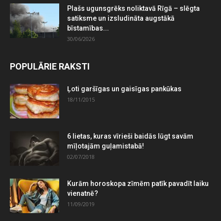
Plašs ugunsgrēks noliktavā Rīgā – slēgta
satiksme un izsludināta augstākā
bīstamības...
30/06/2026
POPULĀRIE RAKSTI
Ļoti garšīgas un gaisīgas pankūkas
18/11/2015
6 lietas, kuras vīrieši baidās lūgt savām
mīļotajām guļamistabā!
02/07/2018
Kurām horoskopa zīmēm patīk pavadīt laiku
vienatnē?
11/09/2019