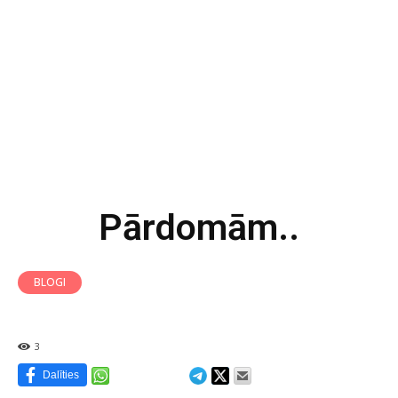
Pārdomām..
BLOGI
3
Dalīties