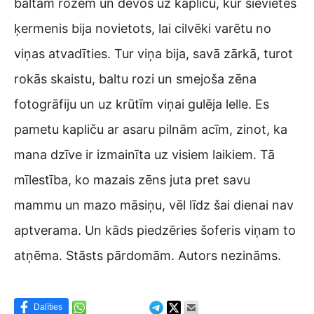
baltām rozēm un devos uz kapliču, kur sievietes
ķermenis bija novietots, lai cilvēki varētu no
viņas atvadīties. Tur viņa bija, savā zārkā, turot
rokās skaistu, baltu rozi un smejoša zēna
fotogrāfiju un uz krūtīm viņai gulēja lelle. Es
pametu kapliču ar asaru pilnām acīm, zinot, ka
mana dzīve ir izmainīta uz visiem laikiem. Tā
mīlestība, ko mazais zēns juta pret savu
mammu un mazo māsiņu, vēl līdz šai dienai nav
aptverama. Un kāds piedzēries šoferis viņam to
atņēma. Stāsts pārdomām. Autors nezināms.
Dalīties