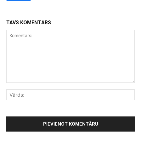
TAVS KOMENTĀRS
Komentārs:
Vār