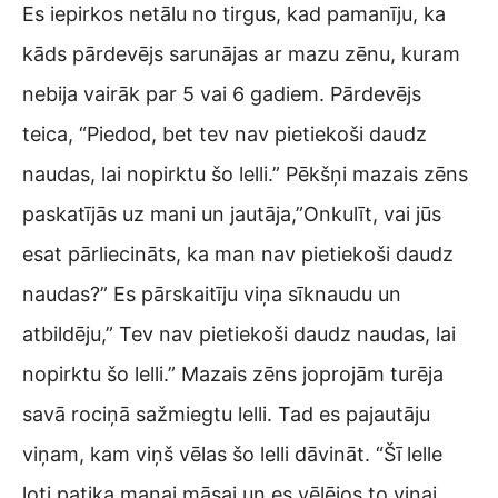
Es iepirkos netālu no tirgus, kad pamanīju, ka
kāds pārdevējs sarunājas ar mazu zēnu, kuram
nebija vairāk par 5 vai 6 gadiem. Pārdevējs
teica, “Piedod, bet tev nav pietiekoši daudz
naudas, lai nopirktu šo lelli.” Pēkšņi mazais zēns
paskatījās uz mani un jautāja,”Onkulīt, vai jūs
esat pārliecināts, ka man nav pietiekoši daudz
naudas?” Es pārskaitīju viņa sīknaudu un
atbildēju,” Tev nav pietiekoši daudz naudas, lai
nopirktu šo lelli.” Mazais zēns joprojām turēja
savā rociņā sažmiegtu lelli. Tad es pajautāju
viņam, kam viņš vēlas šo lelli dāvināt. “Šī lelle
ļoti patika manai māsai un es vēlējos to viņai