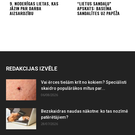
9. NODERĪGAS LIETAS, KAS
“LIETUS SANDAĻU”
JĀZIN PAR DARBA
APSKATS: BASEINA
AIZSARDZĪBU
SANDALĪTES UZ PAPĒŽA
REDAKCIJAS IZVĒLE
Vai ērces tiešām krīt no kokiem? Speciālisti
skaidro populārākos mītus par...
06/08/2026
Bezskaidras naudas nākotne: ko tas nozīmē
patērētājiem?
28/07/2026