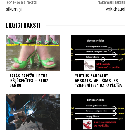
Iepriekšējais raksts
Nākamais raksts
sīkumiņi
vnk draugi
LIDZĪGI RAKSTI
ZAĻĀS PAPĒŽU LIETUS
“LIETUS SANDAĻU”
IEŠĻŪCENĪTES – BEIDZ
APSKATS: MELISSAS JEB
DARBU
“ZIEPENĪTES” UZ PAPĒDĪŠA