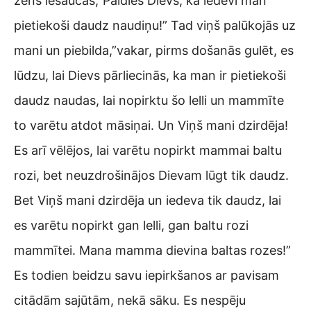
zēns iesaucās,”Paldies Dievs, ka iedevi man
pietiekoši daudz naudiņu!” Tad viņš palūkojās uz
mani un piebilda,”vakar, pirms došanās gulēt, es
lūdzu, lai Dievs pārliecinās, ka man ir pietiekoši
daudz naudas, lai nopirktu šo lelli un mammīte
to varētu atdot māsiņai. Un Viņš mani dzirdēja!
Es arī vēlējos, lai varētu nopirkt mammai baltu
rozi, bet neuzdrošinājos Dievam lūgt tik daudz.
Bet Viņš mani dzirdēja un iedeva tik daudz, lai
es varētu nopirkt gan lelli, gan baltu rozi
mammītei. Mana mamma dievina baltas rozes!”
Es todien beidzu savu iepirkšanos ar pavisam
citādām sajūtām, nekā sāku. Es nespēju