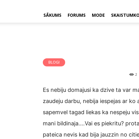
SĀKUMS
FORUMS
MODE
SKAISTUMK
BLOGI
2
Es nebiju domajusi ka dzive ta var ma
zaudeju darbu, nebija iespejas ar ko
sapemvel tagad liekas ka nespeju vi
mani bildinaja….Vai es piekritu? pro
pateica nevis kad bija jauzzin no cit