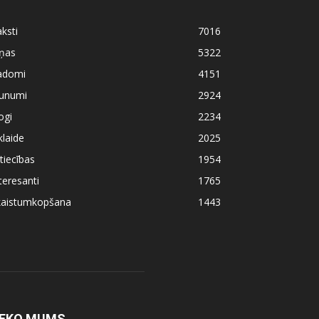
ksti
7016
iņas
5322
adomi
4151
aunumi
2924
ogi
2234
klaide
2025
tiecības
1954
teresanti
1765
kaistumkopšana
1443
EKO MUMS