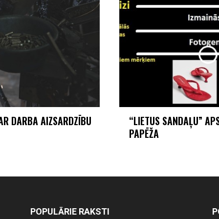
PAR DARBA AIZSARDZĪBU
“LIETUS SANDAĻU” AP
PAPĒŽA
POPULĀRIE RAKSTI
P