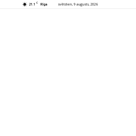
C
21.1
svētdien, 9 augusts, 2026
Rīga