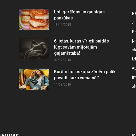
Ļoti garšīgas un gaisīgas
Ra
pankūkas
Z
18/11/2015
P
J
6 lietas, kuras vīrieši baidās
lūgt savām mīļotajām
bl
guļamistabā!
Iz
02/07/2018
At
Kurām horoskopa zīmēm patīk
In
pavadīt laiku vienatnē?
11/09/2019
S
R MUMS
S