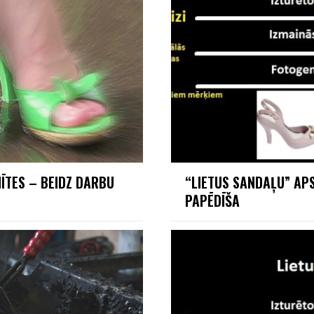
ĪTES – BEIDZ DARBU
“LIETUS SANDAĻU” APS
PAPĒDĪŠA