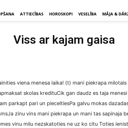
OPŠANA
ATTIECĪBAS
HOROSKOPI
VESELĪBA
MĀJA & DĀR
Viss ar kajam gaisa
inities viena menesa laika! (t) mani piekrapa milotais 
 apmaksat skolas kredituCik gan daudz es taja menesi
sam parkapt pari un pieceltiesPa galvu mokas dazada
tamsJa zinu vins mani piekrapa un mani tas sapinaja be
iemes vinu milu nezskatoties ne uz ko citu Toties ieni