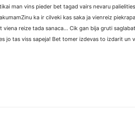
 tikai man vins pieder bet tagad vairs nevaru palielitie
kumamZinu ka ir cilveki kas saka ja vienreiz piekrapa
pat viena reize tada sanaca… Cik gan bija gruti saglab
ies jo tas viss sapeja! Bet tomer izdevas to izdarit un