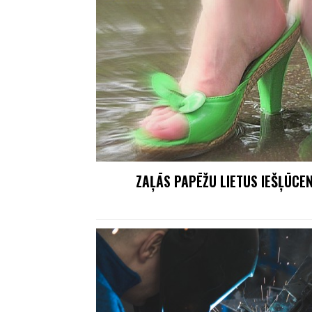
ZAĻĀS PAPĒŽU LIETUS IEŠĻŪCEN