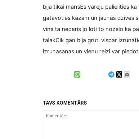
bija tikai mansEs vareju palielities ka
gatavoties kazam un jaunas dzives sa
vins ta nedaris jo loti to nozelo ka 
talakCik gan bija gruti vispar izrunat
izrunasanas un vienu reizi var piedot
TAVS KOMENTĀRS