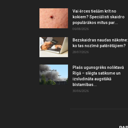
Vai ērces tiešām krīt no
kokiem? Speciālisti skaidro
populārākos mītus par...
06/08/2026
Bezskaidras naudas nākotne:
ko tas nozīmē patērētājiem?
28/07/2026
Plašs ugunsgrēks noliktavā
Rīgā – slēgta satiksme un
izsludināta augstākā
bīstamības...
30/06/2026
PA