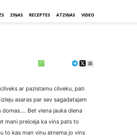
ZS
ZIŅAS
RECEPTES
ATZIŅAS
VIDEO
cilveks ar pazistamu cilveku, pati
 izleju asaras par sev sagadatajam
s domas…. Bet viena jauka diena
t mani preiceja ka vins pats to
stu to kas man vinu atnema jo vins